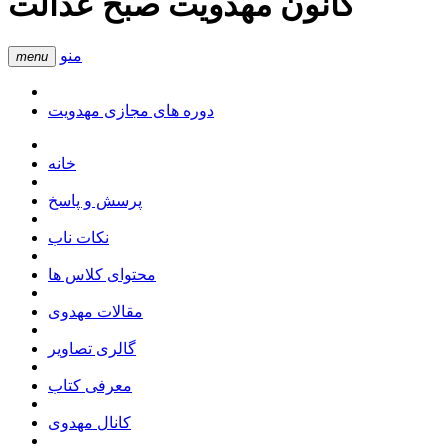
کانون مهدویت صبح عدالت
منو
menu
دوره های مجازی مهدویت
خانه
پرسش و پاسخ
نکات ناب
محتوای کلاس ها
مقالات مهدوی
گالری تصاویر
معرفی کتاب
کانال مهدوی