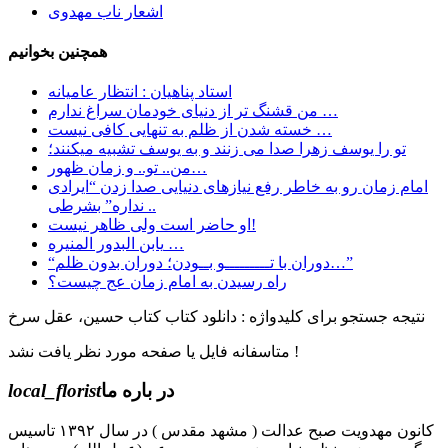
اشعار ناب مهدوی
همچنین بخوانیم
استاد پناهیان : انتظار عامیانه
ﻣﻦ ﻗﺸﻨﮓ ﺗﺮ ﺍﺯ ﺩﻧﯿﺎﯼ ﺧﻮﺩﻣﺎﻥ ﺳﺮﺍﻍ ﻧﺪﺍﺭﻡ …
خسته شدن از ظلم به تنهایی کافی نیست …
تو را یوسف زهرا صدا می زنند و به یوسف تشبیه میکنند؛
من.. تو.. و زمان ظهور…
امام زمان رو به خاطر رفع نیازهای دنیایی صدا زدن “ایرادی
نداره” بشرطی ..
او حاضر است ولی ظاهر نیست!
یابن البدور المنیره …
“دوران با تـــــــــو بــودن؛ دوران بدون ظلم…”
راه رسیدن به امام زمان عج چیست؟
نتیجه جستجو برای کلیدواژه : دانلود کتاب کتاب حسین، عقل سرخ
متاسفانه فایل یا صفحه مورد نظر یافت نشد !
در باره ما
local_florist
کانون مهدویت صبح عدالت ( مشهد مقدس ) در سال ۱۳۹۲ تاسیس