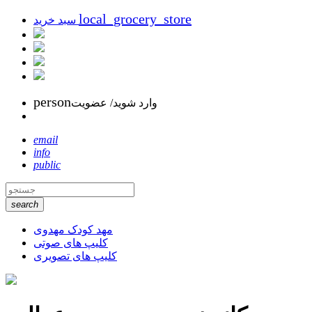
local_grocery_store
سبد خرید
person
وارد شوید/ عضویت
email
info
public
search
مهد کودک مهدوی
کلیپ های صوتی
کلیپ های تصویری