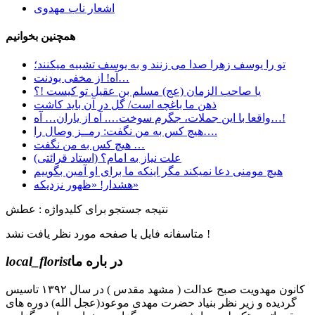
اشعار ناب مهدوی
همچنین بخوانیم
تو را یوسف زهرا صدا می زنند و به یوسف تشبیه میکنند؛
آه! از مخفی بودنت…
یا صاحب الزمان (عج) مسلم بن عقیل تو کیست !؟
ﺫﻫﻦ ﻣﺎ ﺑﺎﻏﭽﻪ ﺍﺳﺖ/ ﮔﻞ ﺩﺭ ﺁﻥ ﺑﺎﯾﺪ ﮐﺎﺷﺖ
واقعا با این جملات، جگرم سوخت…. آه از یاران… آه…!
هیچ کس به من نگفت: رمــز وصال را….
هیچ کس به من نگفت …
علت نیاز به امام؟ (استاد قرائتی)
هیچ مومنی دعا نمیکند مگر اینکه ما برای او آمین بگوییم
هشدار! «ظهور نزدیکه»
نتیجه جستجو برای کلیدواژه : عطش
متاسفانه فایل یا صفحه مورد نظر یافت نشد !
در باره ما
local_florist
کانون مهدویت صبح عدالت ( مشهد مقدس ) در سال ۱۳۹۲ تاسیس
گردیده و زیر نظر بنیاد حضرت مهدی موعود(عجل الله) دوره های