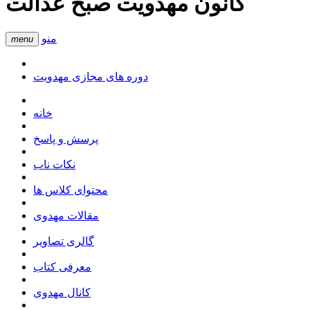
کانون مهدویت صبح عدالت
منو
menu
دوره های مجازی مهدویت
خانه
پرسش و پاسخ
نکات ناب
محتوای کلاس ها
مقالات مهدوی
گالری تصاویر
معرفی کتاب
کانال مهدوی