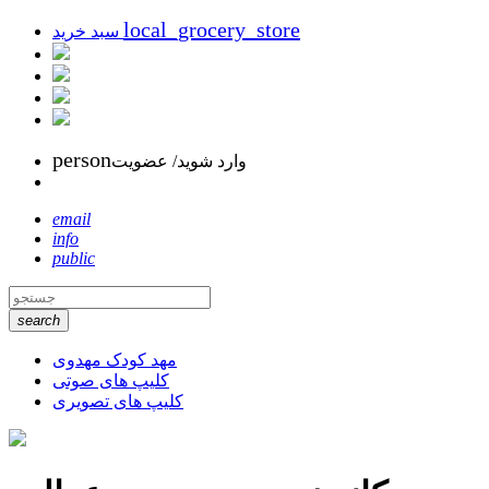
local_grocery_store
سبد خرید
person
وارد شوید/ عضویت
email
info
public
search
مهد کودک مهدوی
کلیپ های صوتی
کلیپ های تصویری