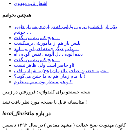
اشعار ناب مهدوی
همچنین بخوانیم
یکی از با عشــق ترین روایاتی که درباره ی پس از ظهور
خوندم …
هیچ کس به من نگفت …
ابليس باز هم از مأموريتی برمیگشت
یکبارِ دیگر جمعه ای با تو نیـــامد …
دیده آلوده ، دل آلوده ، نفس آلوده ، آه
هیچ کس به من نگفت …
او حاضر است ولی ظاهر نیست!
تشبیه حضرت صاحب الزمان (عج) به شهاب ثاقب .
آیا امام زمان هم به ما چنین می‌گوید؟!
او هم منتظر بود، منم منتظرم!!
نتیجه جستجو برای کلیدواژه : فرورفتن در زمین
متاسفانه فایل یا صفحه مورد نظر یافت نشد !
در باره ما
local_florist
کانون مهدویت صبح عدالت ( مشهد مقدس ) در سال ۱۳۹۲ تاسیس