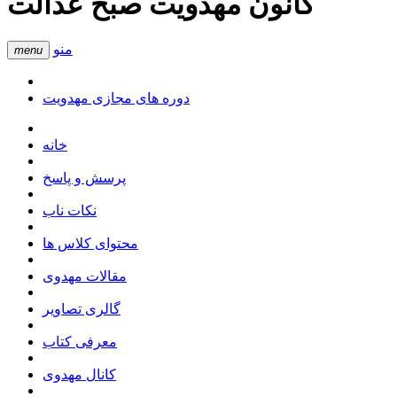
کانون مهدویت صبح عدالت
منو
menu
دوره های مجازی مهدویت
خانه
پرسش و پاسخ
نکات ناب
محتوای کلاس ها
مقالات مهدوی
گالری تصاویر
معرفی کتاب
کانال مهدوی