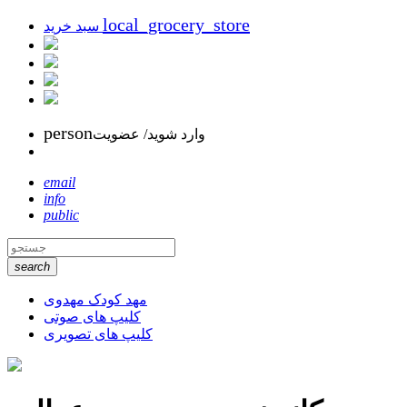
local_grocery_store
سبد خرید
person
وارد شوید/ عضویت
email
info
public
search
مهد کودک مهدوی
کلیپ های صوتی
کلیپ های تصویری