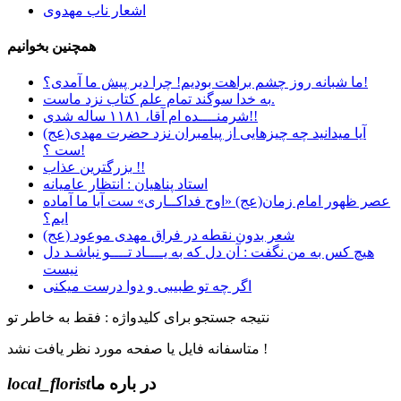
اشعار ناب مهدوی
همچنین بخوانیم
ما شبانه روز چشم براهت بودیم! چرا دیر پیش ما آمدی؟!
به خدا سوگند تمام علم کتاب نزد ماست.
شرمنــــده ام آقا، ۱۱۸۱ ساله شدی!!
آیا میدانید چه چیزهایی از پیامبران نزد حضرت مهدی(عج)
ست ؟!
بزرگترین عذاب !!
استاد پناهیان : انتظار عامیانه
عصر ظهور امام زمان(عج) «اوج فداکــاری» ست آيا ما آماده
ايم؟
شعر بدون نقطه در فراق مهدی موعود (عج)
هیچ کس به من نگفت : آن دل که به یــــاد تــــو نباشـد دل
نیست
اگر چه تو طبیبی و دوا درست میکنی
نتیجه جستجو برای کلیدواژه : فقط به خاطر تو
متاسفانه فایل یا صفحه مورد نظر یافت نشد !
در باره ما
local_florist