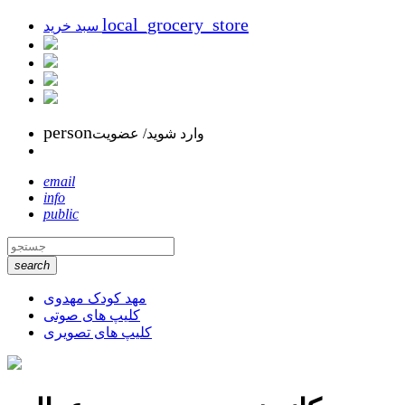
local_grocery_store
سبد خرید
person
وارد شوید/ عضویت
email
info
public
search
مهد کودک مهدوی
کلیپ های صوتی
کلیپ های تصویری