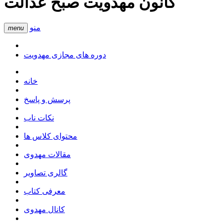
کانون مهدویت صبح عدالت
منو
menu
دوره های مجازی مهدویت
خانه
پرسش و پاسخ
نکات ناب
محتوای کلاس ها
مقالات مهدوی
گالری تصاویر
معرفی کتاب
کانال مهدوی