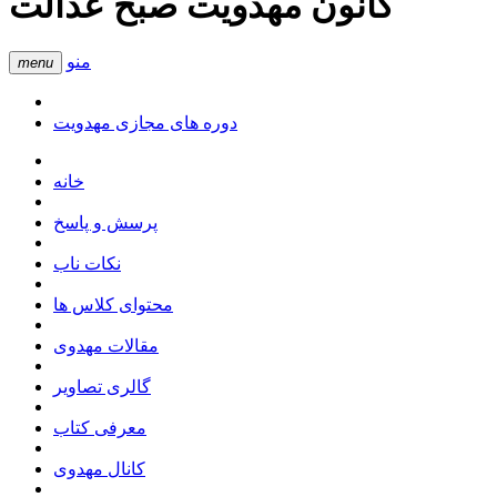
کانون مهدویت صبح عدالت
منو
menu
دوره های مجازی مهدویت
خانه
پرسش و پاسخ
نکات ناب
محتوای کلاس ها
مقالات مهدوی
گالری تصاویر
معرفی کتاب
کانال مهدوی