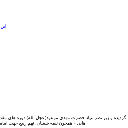
این 
یت صبح عدالت ( مشهد مقدس ) در سال ۱۳۹۲ تاسیس گردیده و زیر نظر بنیاد حضرت مهدی موعود(ع
هایی « همچون نیمه شعبان، نهم ربیع جهت امامت حضرت، احیا و شب زنده داری مهدوی» توفیق خدمت داشته است.