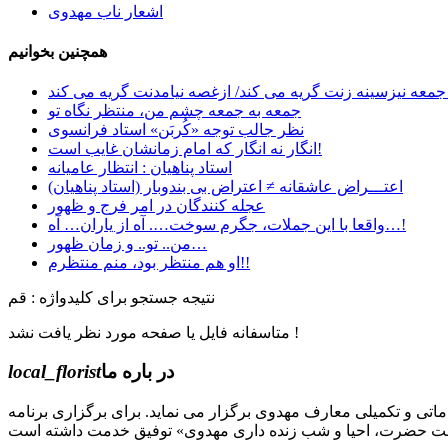
اشعار ناب مهدوی
همچنین بخوانیم
جمعه نیزسینه زنت گریه می کند/ ازغصه نیامدنت گریه می کند
جمعه به جمعه چشم من، منتظر نگاه تو
نظر جالب توجه «کُربَن» استاد فرانسوی
انگار نه انگار که امام زمانشان غایب است!
استاد پناهیان : انتظار عامیانه
اعتـــراض عاشقانه ≠ اعتراض بی بندوبار (استاد پناهیان)
عجله کنندگان در امر فرج و ظهور
واقعا با این جملات، جگرم سوخت…. آه از یاران… آه…!
من.. تو.. و زمان ظهور…
او هم منتظر بود، منم منتظرم!!
نتیجه جستجو برای کلیدواژه : قم
متاسفانه فایل یا صفحه مورد نظر یافت نشد !
در باره ما
local_florist
جل الله) دوره های مقدماتی و تکمیلی معارف مهدوی برگزار می نماید. برای برگزاری برنامه