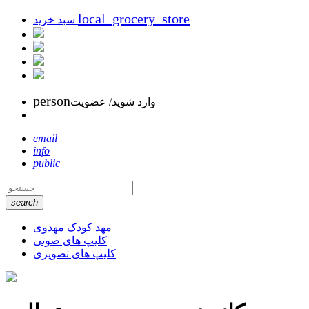
local_grocery_store
سبد خرید
person
وارد شوید/ عضویت
email
info
public
search
مهد کودک مهدوی
کلیپ های صوتی
کلیپ های تصویری