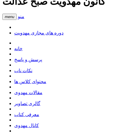
کانون مهدویت صبح عدالت
منو
menu
دوره های مجازی مهدویت
خانه
پرسش و پاسخ
نکات ناب
محتوای کلاس ها
مقالات مهدوی
گالری تصاویر
معرفی کتاب
کانال مهدوی