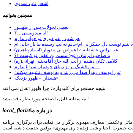
اشعار ناب مهدوی
همچنین بخوانیم
بعضی تحولات پس از ظهــور
آیا میدونستی…؟!
هر شب ز غم دوری تو خواب ندارم
یتیم توست دل جمکرانی ام/جانم به لب رسیده بیا یار جانی ام
اعتـــراض عاشقانه ≠ اعتراض بی بندوبار (استاد پناهیان)
یا صاحب الزمان (عج) مسلم بن عقیل تو کیست !؟
کلامی تکان دهنده از آیت الله حاج آقامجتبی تهرانی(ره)
ﻣﻦ ﻗﺸﻨﮓ ﺗﺮ ﺍﺯ ﺩﻧﯿﺎﯼ ﺧﻮﺩﻣﺎﻥ ﺳﺮﺍﻍ ﻧﺪﺍﺭﻡ …
تو را یوسف زهرا صدا می زنند و به یوسف تشبیه میکنند؛
هشدار! «ظهور نزدیکه»
نتیجه جستجو برای کلیدواژه : چرا ظهور اتفاق نمی افتد
متاسفانه فایل یا صفحه مورد نظر یافت نشد !
در باره ما
local_florist
جل الله) دوره های مقدماتی و تکمیلی معارف مهدوی برگزار می نماید. برای برگزاری برنامه