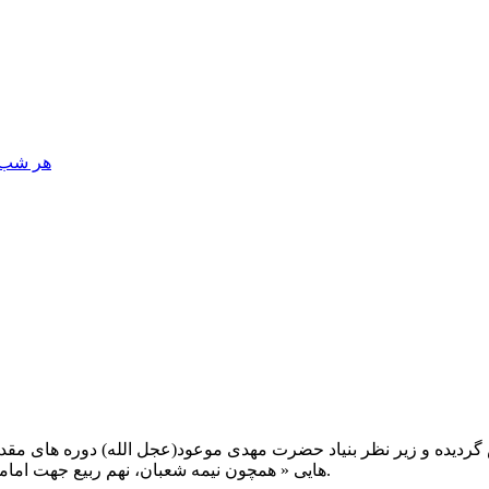
هر شب، 
یت صبح عدالت ( مشهد مقدس ) در سال ۱۳۹۲ تاسیس گردیده و زیر نظر بنیاد حضرت مهدی موعود(ع
هایی « همچون نیمه شعبان، نهم ربیع جهت امامت حضرت، احیا و شب زنده داری مهدوی» توفیق خدمت داشته است.