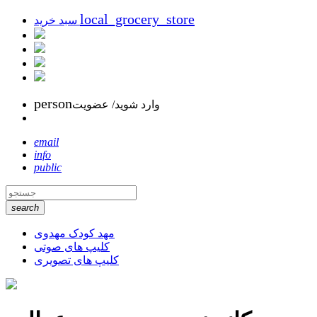
local_grocery_store
سبد خرید
person
وارد شوید/ عضویت
email
info
public
search
مهد کودک مهدوی
کلیپ های صوتی
کلیپ های تصویری