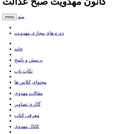
کانون مهدویت صبح عدالت
منو
menu
دوره های مجازی مهدویت
خانه
پرسش و پاسخ
نکات ناب
محتوای کلاس ها
مقالات مهدوی
گالری تصاویر
معرفی کتاب
کانال مهدوی