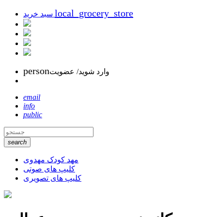
local_grocery_store
سبد خرید
person
وارد شوید/ عضویت
email
info
public
search
مهد کودک مهدوی
کلیپ های صوتی
کلیپ های تصویری