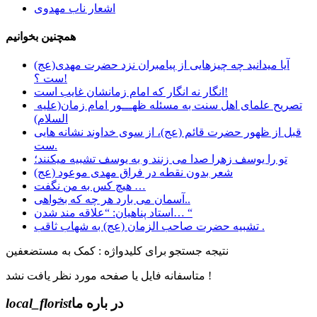
اشعار ناب مهدوی
همچنین بخوانیم
آیا میدانید چه چیزهایی از پیامبران نزد حضرت مهدی(عج)
ست ؟!
انگار نه انگار که امام زمانشان غایب است!
تصریح علمای اهل سنت به مسئله ظهـــور امام زمان(علیه
السلام)
قبل از ظهور حضرت قائم (عج)، از سوی خداوند نشانه هایی
ست.
تو را یوسف زهرا صدا می زنند و به یوسف تشبیه میکنند؛
شعر بدون نقطه در فراق مهدی موعود (عج)
هیچ کس به من نگفت …
آسمان می بارد هر چه که بخواهی..
استاد پناهیان: “علاقه مند شدن… “
تشبیه حضرت صاحب الزمان (عج) به شهاب ثاقب .
نتیجه جستجو برای کلیدواژه : کمک به مستضعفین
متاسفانه فایل یا صفحه مورد نظر یافت نشد !
در باره ما
local_florist