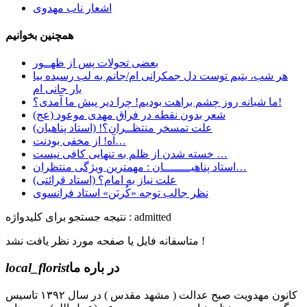
اشعار ناب مهدوی
همچنین بخوانیم
بعضی تحولات پس از ظهــور
هر شب، یتیم توست دل جمکرانی ام/جانم به لب رسیده بیا
یار جانی ام
ما شبانه روز چشم براهت بودیم! چرا دیر پیش ما آمدی؟!
شعر بدون نقطه در فراق مهدی موعود (عج)
علت تمسخر منتظــران؟! (استاد پناهیان)
آه! از مخفی بودنت…
خسته شدن از ظلم به تنهایی کافی نیست …
استاد پناهیــــــــان : مهمترین ویژگی منتظران…
علت نیاز به امام؟ (استاد قرائتی)
نظر جالب توجه «کُربَن» استاد فرانسوی
نتیجه جستجو برای کلیدواژه : admitted
متاسفانه فایل یا صفحه مورد نظر یافت نشد !
در باره ما
local_florist
کانون مهدویت صبح عدالت ( مشهد مقدس ) در سال ۱۳۹۲ تاسیس