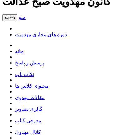
کانون مهدویت صبح عدالت
منو
menu
دوره های مجازی مهدویت
خانه
پرسش و پاسخ
نکات ناب
محتوای کلاس ها
مقالات مهدوی
گالری تصاویر
معرفی کتاب
کانال مهدوی