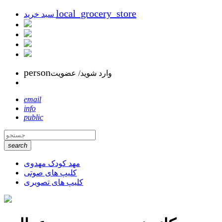
local_grocery_store
سبد خرید
person
وارد شوید/ عضویت
email
info
public
search
مهد کودک مهدوی
کلیپ های صوتی
کلیپ های تصویری