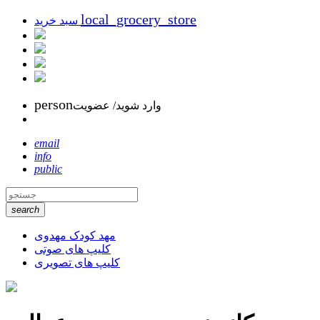
local_grocery_store
سبد خرید
person
وارد شوید/ عضویت
email
info
public
search
مهد کودک مهدوی
کلیپ های صوتی
کلیپ های تصویری