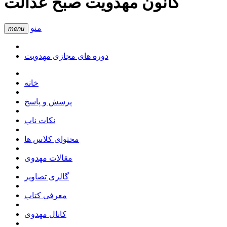
کانون مهدویت صبح عدالت
منو
menu
دوره های مجازی مهدویت
خانه
پرسش و پاسخ
نکات ناب
محتوای کلاس ها
مقالات مهدوی
گالری تصاویر
معرفی کتاب
کانال مهدوی