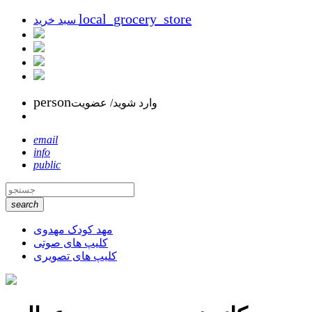
local_grocery_store
سبد خرید
person
وارد شوید/ عضویت
email
info
public
search
مهد کودک مهدوی
کلیپ های صوتی
کلیپ های تصویری