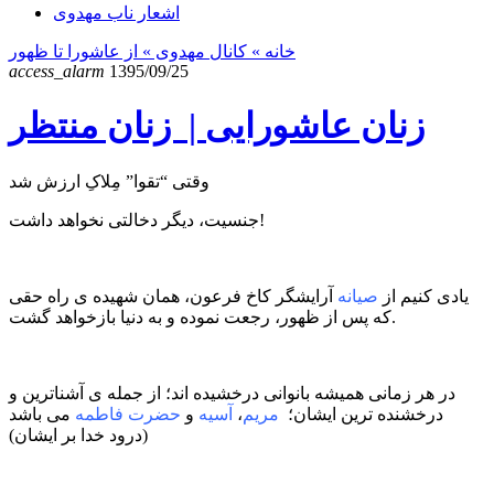
اشعار ناب مهدوی
خانه
» کانال مهدوی »
از عاشورا تا ظهور
access_alarm
1395/09/25
زنان عاشورایی | زنان منتظر
وقتی “تقوا” مِلاکِ ارزش شد
جنسیت، دیگر دخالتی نخواهد داشت!
یادی کنیم از
صیانه
آرایشگر کاخ فرعون، همان شهیده ی راه حقی
که پس از ظهور، رجعت نموده و به دنیا بازخواهد گشت.
در هر زمانی همیشه بانوانی درخشیده اند؛ از جمله ی آشناترین و
درخشنده ترین ایشان؛
مریم
،
آسیه
و
حضرت فاطمه
می باشد
(درود خدا بر ایشان)