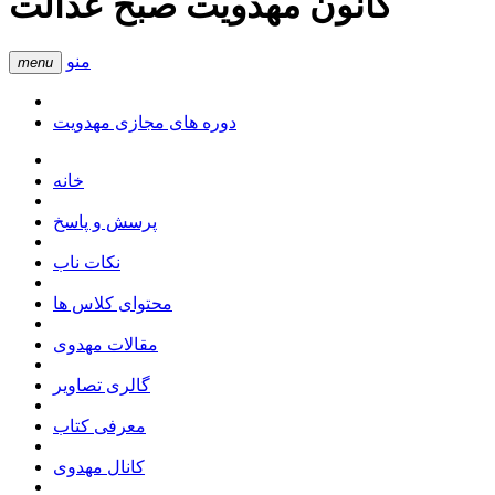
کانون مهدویت صبح عدالت
منو
menu
دوره های مجازی مهدویت
خانه
پرسش و پاسخ
نکات ناب
محتوای کلاس ها
مقالات مهدوی
گالری تصاویر
معرفی کتاب
کانال مهدوی