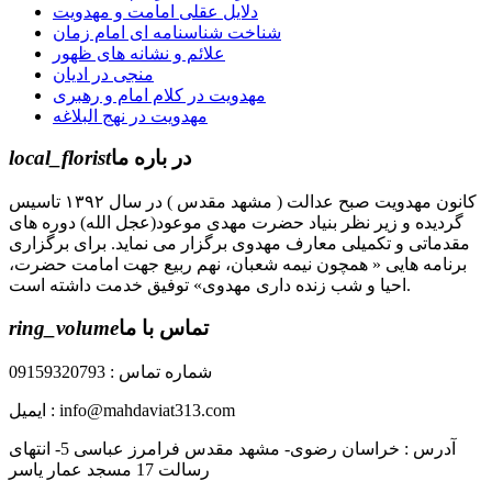
دلایل عقلی امامت و مهدویت
شناخت شناسنامه ای امام زمان
علائم و نشانه های ظهور
منجی در ادیان
مهدویت در کلام امام و رهبری
مهدویت در نهج البلاغه
در باره ما
local_florist
کانون مهدویت صبح عدالت ( مشهد مقدس ) در سال ۱۳۹۲ تاسیس
گردیده و زیر نظر بنیاد حضرت مهدی موعود(عجل الله) دوره های
مقدماتی و تکمیلی معارف مهدوی برگزار می نماید. برای برگزاری
برنامه هایی « همچون نیمه شعبان، نهم ربیع جهت امامت حضرت،
احیا و شب زنده داری مهدوی» توفیق خدمت داشته است.
تماس با ما
ring_volume
شماره تماس : 09159320793
ایمیل : info@mahdaviat313.com
آدرس : خراسان رضوی- مشهد مقدس فرامرز عباسی 5- انتهای
رسالت 17 مسجد عمار یاسر