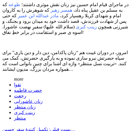
در ماجرای قیام امام حسین نیز زنان نقش موثری داشتند؛
طوعه
که
به مسلم بن عقیل پناه داد،
همسر زهیر
که شوهرش را به کاروان
امام و شهدای کربلا رهسپار کرد،
مادر عبدالله ابن عمیر
که حتی
پس از شهادت فرزندش، قصد داشت خود به میدان برود و بجنگد، و
شیرزنی همچون
زینب کبری
(سلام الله علیها) سفیرِ نهضت عاشورا،
اسوه ی صبر و استقامت در برابر خطِ نفاق!
امروز، در دوران غیبت هم “زنان پاکدامن، دین دار و دین یاری” برای
سپاه حضرتش نیرو سازی نموده و به یارگیری حضرتش، کمک می
کنند. «تربیت نسل منتظر» واژه ای آشنا برای چنین بانوانی است که
همواره مردان بزرگ، مدیون ایشانند…
more
تقوا
حضرت فاطمه
رجعت
زنان عاشورایی
زنان منتظر
زینب کبری
منتظر
پست قبلی: تکمیل کنندۀ سفر حسین…