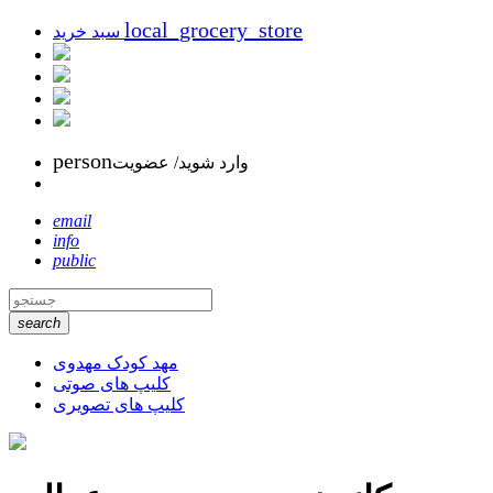
local_grocery_store
سبد خرید
person
وارد شوید/ عضویت
email
info
public
search
مهد کودک مهدوی
کلیپ های صوتی
کلیپ های تصویری