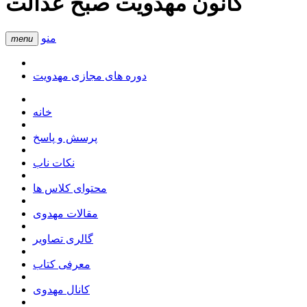
کانون مهدویت صبح عدالت
منو
menu
دوره های مجازی مهدویت
خانه
پرسش و پاسخ
نکات ناب
محتوای کلاس ها
مقالات مهدوی
گالری تصاویر
معرفی کتاب
کانال مهدوی