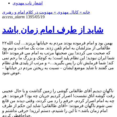
اشعار ناب مهدوی
خانه
» کانال مهدوی »
مهدویت در کلام امام و رهبری
access_alarm
1395/05/19
شاید از طرف امام زمان باشد
۲۲بهمن بود و امام فرموده بودند مردم به خیابانها بریزند… آیت الله
طالقانی از منزلشان به امام تلفن زدند. مدت یک ساعت و نیم بود
که صحبت می کردند! بین صحبتها مرتب به امام می فرمودند «آقا
شما ایران نبودید؛ این نظام پلید است؛ به کوچک و بزرگ ما رحم نمی
کند؛ شما فرمایش تان را پس بگیرید…» و مرتب از پلیدی های نظام
می گفتند تا شاید موضع ایشان – نسبت به ریختن مردم در خیابانها –
عوض شود.
ناگهان دیدیم آقای طالقانی گوشی را زمین گذاشت و با حال عجیبی
رفت گوشه اتاق نشست! اصرار کردیم جریان چه بود؟ فرمودند : هر
چه به امام اصرار کردم، حرفم را رد می کردند، وقتی دیدند من قانع
نمی شوم ناگهان فرمودند: «آقای طالقانی! شاید این حکم از طرف
امام زمان باشد.» تا این را شنیدم، دستم لرزید! حرفی نداشتم و
خداحافظی کردم.