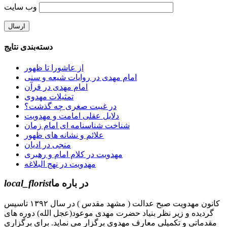
وب‌ سایت
دسته‌بندی نتایج
از عاشورا تا ظهور
امام مهدی در روایات شیعه و سنی
امام مهدی در قرآن
تمثیلات مهدوی
در غیبت صغری چه گذشت؟
دلایل عقلی امامت و مهدویت
شناخت شناسنامه ای امام زمان
علائم و نشانه های ظهور
منجی در ادیان
مهدویت در کلام امام و رهبری
مهدویت در نهج البلاغه
در باره ما
local_florist
کانون مهدویت صبح عدالت ( مشهد مقدس ) در سال ۱۳۹۲ تاسیس
گردیده و زیر نظر بنیاد حضرت مهدی موعود(عجل الله) دوره های
مقدماتی و تکمیلی معارف مهدوی برگزار می نماید. برای برگزاری