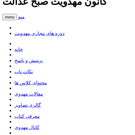
کانون مهدویت صبح عدالت
منو
menu
دوره های مجازی مهدویت
خانه
پرسش و پاسخ
نکات ناب
محتوای کلاس ها
مقالات مهدوی
گالری تصاویر
معرفی کتاب
کانال مهدوی