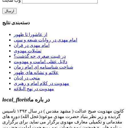
وب‌ سایت
دسته‌بندی نتایج
از عاشورا تا ظهور
امام مهدی در روایات شیعه و سنی
امام مهدی در قرآن
تمثیلات مهدوی
در غیبت صغری چه گذشت؟
دلایل عقلی امامت و مهدویت
شناخت شناسنامه ای امام زمان
علائم و نشانه های ظهور
منجی در ادیان
مهدویت در کلام امام و رهبری
مهدویت در نهج البلاغه
در باره ما
local_florist
کانون مهدویت صبح عدالت ( مشهد مقدس ) در سال ۱۳۹۲ تاسیس
گردیده و زیر نظر بنیاد حضرت مهدی موعود(عجل الله) دوره های
مقدماتی و تکمیلی معارف مهدوی برگزار می نماید. برای برگزاری
برنامه هایی « همچون نیمه شعبان، نهم ربیع جهت امامت حضرت،