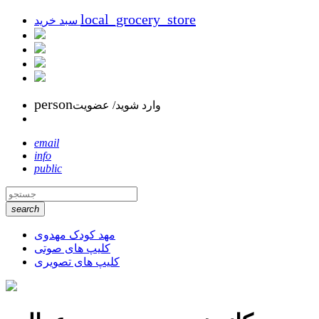
local_grocery_store
سبد خرید
person
وارد شوید/ عضویت
email
info
public
search
مهد کودک مهدوی
کلیپ های صوتی
کلیپ های تصویری