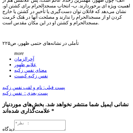
الف- چون ظهور، مهمترین رُخداد عالَم است، پس علائمش هم از
اهمیت ویژه ای برخوردارند. ب- انتخاب مسجدالحرام برای کشتن او،
نشان می‌دهد که قاتلان توان دست‌گیری یا تأخیر در کشتن یا خارج
کردن او از مسجدالحرام را ندارند و مصلحت آنها در هَتک حُرمت
مسجدالحرام و کشتن او در این مکان مقدس است.
تأملی در نشانه‌های حتمی ظهور، ص۲۲۵
more
آخرالزمان
علایم ظهور
معنای نفس زکیه
نفس زکیه کیست
پست قبلی: نام و لقب نفس زکیه
پست بعدی : نفس زکیه
نشانی ایمیل شما منتشر نخواهد شد. بخش‌های موردنیاز
علامت‌گذاری شده‌اند *
دیدگاه