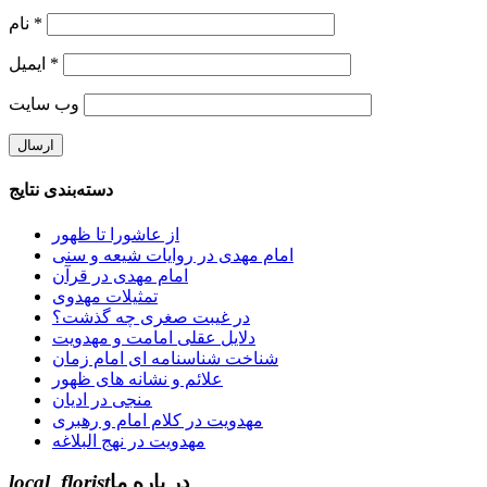
*
نام
*
ایمیل
وب‌ سایت
دسته‌بندی نتایج
از عاشورا تا ظهور
امام مهدی در روایات شیعه و سنی
امام مهدی در قرآن
تمثیلات مهدوی
در غیبت صغری چه گذشت؟
دلایل عقلی امامت و مهدویت
شناخت شناسنامه ای امام زمان
علائم و نشانه های ظهور
منجی در ادیان
مهدویت در کلام امام و رهبری
مهدویت در نهج البلاغه
در باره ما
local_florist