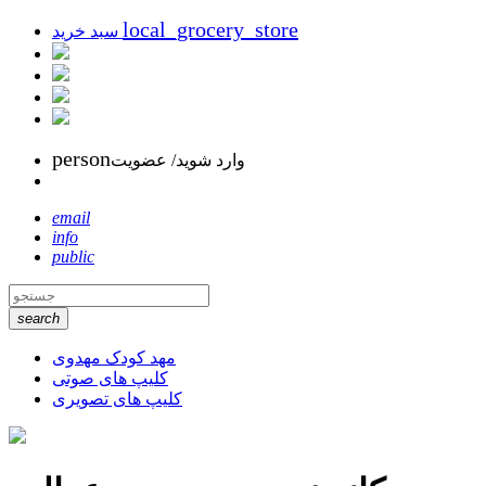
local_grocery_store
سبد خرید
person
وارد شوید/ عضویت
email
info
public
search
مهد کودک مهدوی
کلیپ های صوتی
کلیپ های تصویری