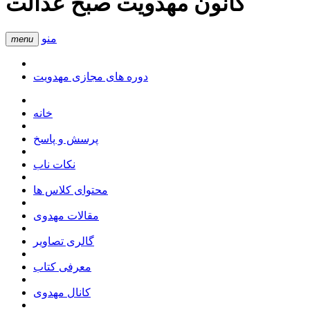
کانون مهدویت صبح عدالت
منو
menu
دوره های مجازی مهدویت
خانه
پرسش و پاسخ
نکات ناب
محتوای کلاس ها
مقالات مهدوی
گالری تصاویر
معرفی کتاب
کانال مهدوی