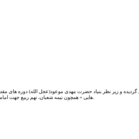
یت صبح عدالت ( مشهد مقدس ) در سال ۱۳۹۲ تاسیس گردیده و زیر نظر بنیاد حضرت مهدی موعود(ع
هایی « همچون نیمه شعبان، نهم ربیع جهت امامت حضرت، احیا و شب زنده داری مهدوی» توفیق خدمت داشته است.