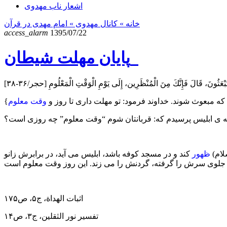
اشعار ناب مهدوی
خانه
» کانال مهدوی »
امام مهدی در قرآن
access_alarm
1395/07/22
پایان مهلت شیطان
بْعَثُونَ، قَالَ فَإِنَّكَ مِنَ الْمُنْظَرِين، إِلَى يَوْمِ الْوَقْتِ الْمَعْلُومِ [حجر/۳۶-۳۸]
ی که مبعوث شوند. خداوند فرمود: تو مهلت داری تا روز و
وقت معلوم
فته ی ابلیس پرسیدم که: قربانتان شوم “وقت معلوم” چه روزی است؟
لام)
ظهور
کند و در مسجد کوفه باشد، ابلیس می آید، در برابرش زانو
اثبات الهداة، ج۵، ص۱۷۵
تفسیر نور الثقلین، ج۳، ص۱۴