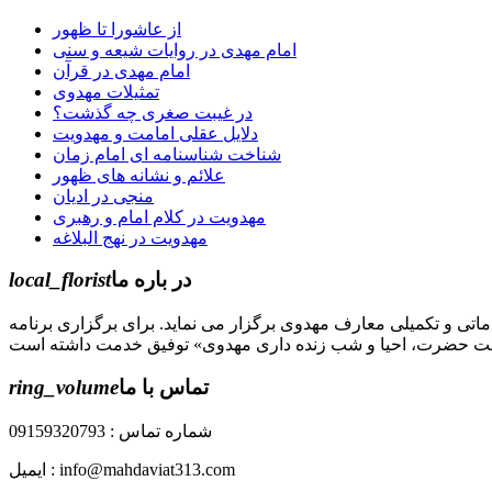
از عاشورا تا ظهور
امام مهدی در روایات شیعه و سنی
امام مهدی در قرآن
تمثیلات مهدوی
در غیبت صغری چه گذشت؟
دلایل عقلی امامت و مهدویت
شناخت شناسنامه ای امام زمان
علائم و نشانه های ظهور
منجی در ادیان
مهدویت در کلام امام و رهبری
مهدویت در نهج البلاغه
در باره ما
local_florist
جل الله) دوره های مقدماتی و تکمیلی معارف مهدوی برگزار می نماید. برای برگزاری برنامه
تماس با ما
ring_volume
شماره تماس : 09159320793
ایمیل : info@mahdaviat313.com