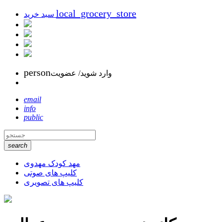
local_grocery_store
سبد خرید
person
وارد شوید/ عضویت
email
info
public
search
مهد کودک مهدوی
کلیپ های صوتی
کلیپ های تصویری