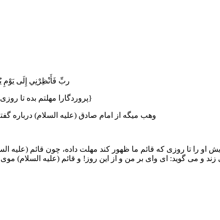
ربِّ فَأَنْظِرْنِي إِلَى يَوْمِ يُ
}
{پروردگارا مهلتم بده تا روز
وهب میگه از امام صادق (علیه السلام) درباره گ
 او را تا روزی که قائم ما ظهور کند مهلت داده، چون قائم (علیه الس