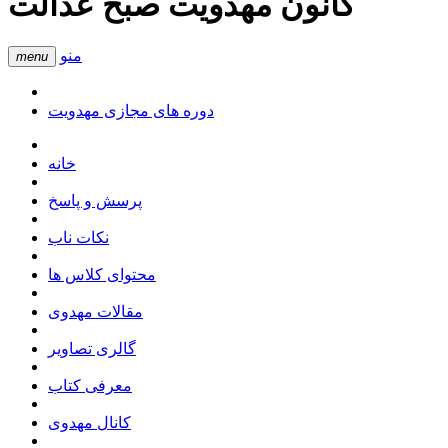
کانون مهدویت صبح عدالت
منو
menu
دوره های مجازی مهدویت
خانه
پرسش و پاسخ
نکات ناب
محتوای کلاس ها
مقالات مهدوی
گالری تصاویر
معرفی کتاب
کانال مهدوی