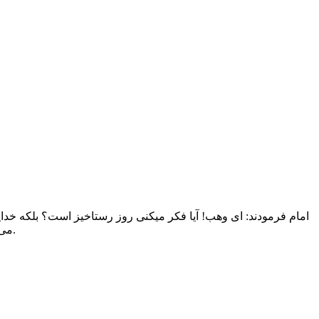
امام فرمودند: ای وهب! آیا فکر میکنی روز رستاخیز است؟ بلکه خدایش
می زند و می گوید: ای وای بر من و از این روز! و قائم (علیه السلام) موی جلوی سرش را گرفته، گردنش را می زند. این روز وقت معلوم است.