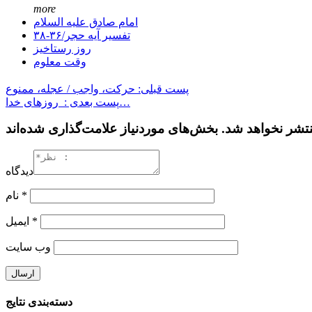
more
امام صادق علیه السلام
تفسیر آیه حجر/۳۶-۳۸
روز رستاخیز
وقت معلوم
پست قبلی: حرکت، واجب / عجله، ممنوع
پست بعدی : روزهای خدا…
دیدگاه
*
نام
*
ایمیل
وب‌ سایت
دسته‌بندی نتایج