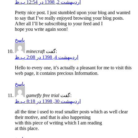
اردیبهشت 2, 1398 در 12:54 ب.ظ
Pretty nice post. I just stumbled upon your blog and wanted
to say that I’ve really enjoyed browsing your blog posts.
After all I’ll be subscribing to your feed and I
hope you write again soon!
پاسخ
minecraft
گفت:
اردیبهشت 4, 1398 در 2:08 ب.ظ
Hello to every one, it’s actually a pleasant for me to visit this
web page, it contains precious Information.
پاسخ
gamefly free trial
گفت:
اردیبهشت 30, 1398 در 8:18 ب.ظ
all the time i used to read smaller posts which as well clear
their motive, and that is also happening
with this piece of writing which I am reading
at this place.