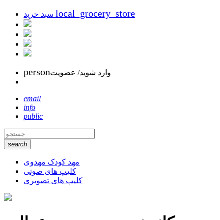
local_grocery_store
سبد خرید
person
وارد شوید/ عضویت
email
info
public
search
مهد کودک مهدوی
کلیپ های صوتی
کلیپ های تصویری