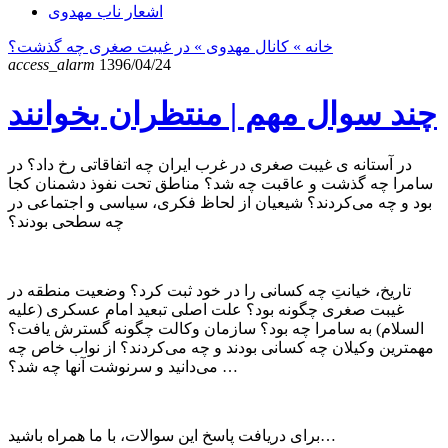
اشعار ناب مهدوی
خانه
» کانال مهدوی »
در غیبت صغری چه گذشت؟
access_alarm
1396/04/24
چند سوال مهم | منتظران بخوانند
در آستانه ی غیبت صغری در غرب ایران چه اتفاقاتی رخ داد؟ در
سامرا چه گذشت و عاقبت چه شد؟ مناطق تحت نفوذ دشمنان کجا
بود و چه می‌کردند؟ شیعیان از لحاظ فکری، سیاسی و اجتماعی در
چه سطحی بودند؟
تاریخ، خیانتِ چه کسانی را در خود ثبت کرد؟ وضعیت منطقه در
غیبت صغری چگونه بود؟ علت اصلی تبعید امام عسکری (علیه
السلام) به سامرا چه بود؟ سازمان وکالت چگونه گسترش یافت؟
مهمترین وکیلان چه کسانی بودند و چه می‌کردند؟ از نواب خاص چه
می‌دانید و سرنوشت آنها چه شد؟ …
برای دریافت پاسخ این سوالات، با ما همراه باشید…