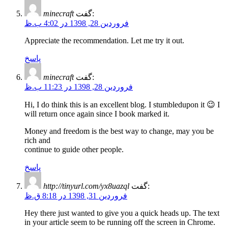
minecraft
گفت:
فروردین 28, 1398 در 4:02 ب.ظ
Appreciate the recommendation. Let me try it out.
پاسخ
minecraft
گفت:
فروردین 28, 1398 در 11:23 ب.ظ
Hi, I do think this is an excellent blog. I stumbledupon it 😉 I
will return once again since I book marked it.
Money and freedom is the best way to change, may you be
rich and
continue to guide other people.
پاسخ
http://tinyurl.com/yx8uazql
گفت:
فروردین 31, 1398 در 8:18 ق.ظ
Hey there just wanted to give you a quick heads up. The text
in your article seem to be running off the screen in Chrome.