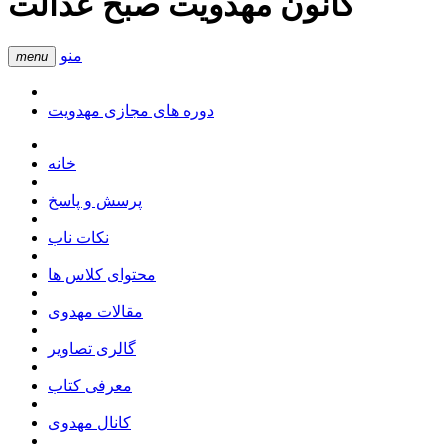
کانون مهدویت صبح عدالت
منو
menu
دوره های مجازی مهدویت
خانه
پرسش و پاسخ
نکات ناب
محتوای کلاس ها
مقالات مهدوی
گالری تصاویر
معرفی کتاب
کانال مهدوی