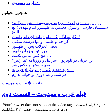
اشعار ناب مهدوی
همچنین بخوانیم
تو را یوسف زهرا صدا می زنند و به یوسف تشبیه میکنند؛
سلمـــان فارسی و شوق عجیبش به ظهـــور امام مهدی (عج
الله)
انگار نه انگار که امام زمانشان غایب است!
اگر چه تو طبیبی و دوا درست میکنی
بعضی تحولات پس از ظهــور
من.. تو.. و زمان ظهور…
هیچ کس به من نگفت …
این جریان در تلویزیون اسرائیل و روزنامه “هاآرتص”
صهیونیستها منعکس شد.
«فرهاد»های کینه پَرَستِ پُر از فریب …
هر شب ز غم دوری تو خواب ندارم
خانه »
� غرب و مهدویت
فیلم غرب و مهدویت – قسمت دوم
Your browser does not support the video tag. دانلود فیلم قسمت
دوم غرب و مهدویت – حجم ۲۱۲ مگابایت