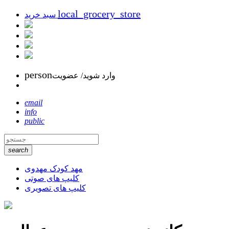
local_grocery_store
سبد خرید
person
وارد شوید/ عضویت
email
info
public
search
مهد کودک مهدوی
کلیپ های صوتی
کلیپ های تصویری