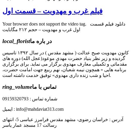
فیلم غرب و مهدویت – قسمت اول
Your browser does not support the video tag. دانلود فیلم قسمت
اول غرب و مهدویت – حجم ۲۱۲ مگابایت
در باره ما
local_florist
کانون مهدویت صبح عدالت ( مشهد مقدس ) در سال ۱۳۹۲ تاسیس
گردیده و زیر نظر بنیاد حضرت مهدی موعود(عجل الله) دوره های
مقدماتی و تکمیلی معارف مهدوی برگزار می نماید. برای برگزاری
برنامه هایی « همچون نیمه شعبان، نهم ربیع جهت امامت حضرت،
احیا و شب زنده داری مهدوی» توفیق خدمت داشته است.
تماس با ما
ring_volume
شماره تماس : 09159320793
ایمیل : info@mahdaviat313.com
آدرس : خراسان رضوی- مشهد مقدس فرامرز عباسی 5- انتهای
رسالت 17 مسجد عمار یاسر