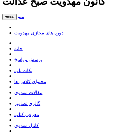
کانون مهدویت صبح عدالت
منو
menu
دوره های مجازی مهدویت
خانه
پرسش و پاسخ
نکات ناب
محتوای کلاس ها
مقالات مهدوی
گالری تصاویر
معرفی کتاب
کانال مهدوی