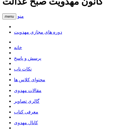
کانون مهدویت صبح عدالت
منو
menu
دوره های مجازی مهدویت
خانه
پرسش و پاسخ
نکات ناب
محتوای کلاس ها
مقالات مهدوی
گالری تصاویر
معرفی کتاب
کانال مهدوی