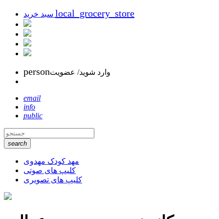
local_grocery_store
سبد خرید
person
وارد شوید/ عضویت
email
info
public
search
مهد کودک مهدوی
کلیپ های صوتی
کلیپ های تصویری