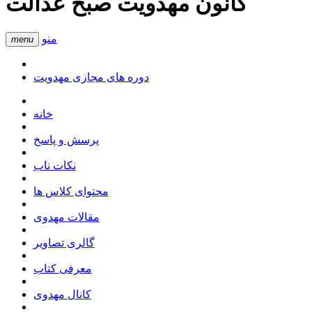
کانون مهدویت صبح عدالت
منو
menu
دوره های مجازی مهدویت
خانه
پرسش و پاسخ
نکات ناب
محتوای کلاس ها
مقالات مهدوی
گالری تصاویر
معرفی کتاب
کانال مهدوی