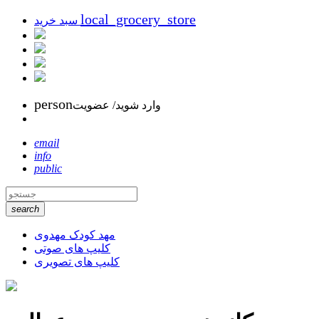
local_grocery_store
سبد خرید
person
وارد شوید/ عضویت
email
info
public
search
مهد کودک مهدوی
کلیپ های صوتی
کلیپ های تصویری