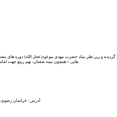
یت صبح عدالت ( مشهد مقدس ) در سال ۱۳۹۲ تاسیس گردیده و زیر نظر بنیاد حضرت مهدی موعود(ع
هایی « همچون نیمه شعبان، نهم ربیع جهت امامت حضرت، احیا و شب زنده داری مهدوی» توفیق خدمت داشته است.
آدرس : خراسان رضوی- مشهد مقدس فرام