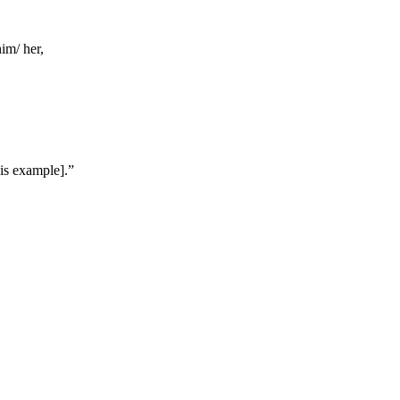
im/ her,
his example].”