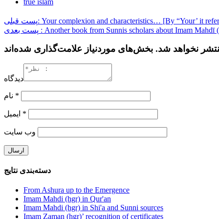
true islam
پست قبلی: Your complexion and characteristics… [By “Your’ it r
پست بعدی : Another book from Sunnis scholars about Imam Mahdī
دیدگاه
نام
*
ایمیل
*
وب‌ سایت
دسته‌بندی نتایج
From Ashura up to the Emergence
Imam Mahdi (hgr) in Qur'an
Imam Mahdi (hgr) in Shi'a and Sunni sources
Imam Zaman (hgr)’ recognition of certificates