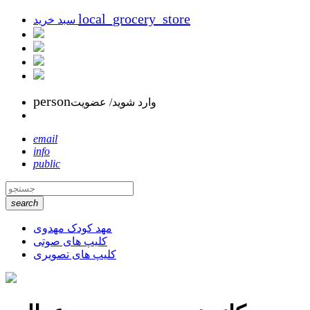
local_grocery_store
سبد خرید
person
وارد شوید/ عضویت
email
info
public
search
مهد کودک مهدوی
کلیپ های صوتی
کلیپ های تصویری