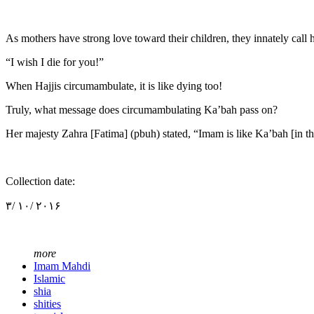
As mothers have strong love toward their children, they innately call h
“I wish I die for you!”
When Hajjis circumambulate, it is like dying too!
Truly, what message does circumambulating Ka’bah pass on?
Her majesty Zahra [Fatima] (pbuh) stated, “Imam is like Ka’bah [in t
Collection date:
۳/ ۱۰/ ۲۰۱۶
more
Imam Mahdi
Islamic
shia
shities