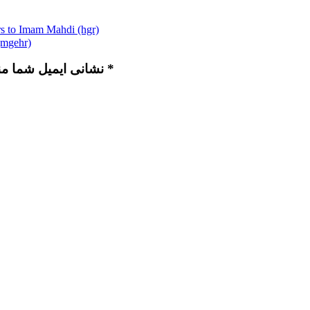
efers to Imam Mahdi (hgr)
 (mgehr)
نشانی ایمیل شما منتشر نخواهد شد. بخش‌های موردنیاز علامت‌گذاری شده‌اند *