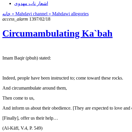
اشعار ناب مهدوی
خانه
» Mahdavi channel »
Mahdawi allegories
access_alarm
1397/02/18
Circumambulating Ka`bah
Imam Baqir (pbuh) stated:
Indeed, people have been instructed to; come toward these rocks.
And circumambulate around them,
Then come to us,
And inform us about their obedience. [They are expected to love and 
[Finally], offer us their help…
(Al-Kāfī, V.4, P. 549)