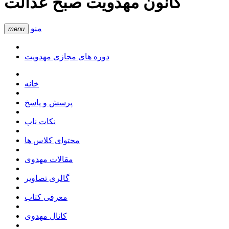
کانون مهدویت صبح عدالت
منو
menu
دوره های مجازی مهدویت
خانه
پرسش و پاسخ
نکات ناب
محتوای کلاس ها
مقالات مهدوی
گالری تصاویر
معرفی کتاب
کانال مهدوی