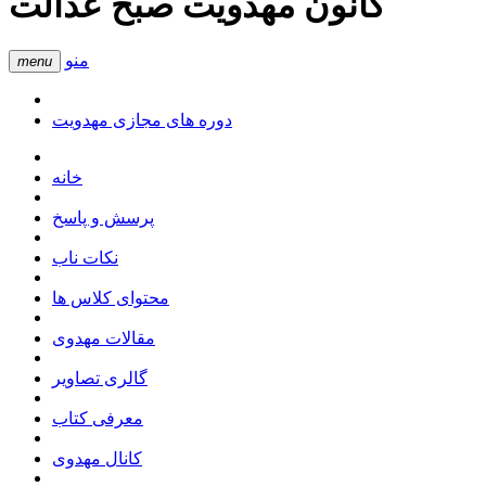
کانون مهدویت صبح عدالت
منو
menu
دوره های مجازی مهدویت
خانه
پرسش و پاسخ
نکات ناب
محتوای کلاس ها
مقالات مهدوی
گالری تصاویر
معرفی کتاب
کانال مهدوی