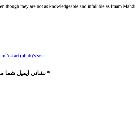
Even though they are not as knowledgeable and infallible as Imam Mahdi
 Imam Askari (pbuh)’s son.
نشانی ایمیل شما منتشر نخواهد شد. بخش‌های موردنیاز علامت‌گذاری شده‌اند *