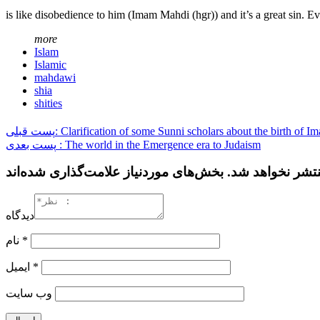
is like disobedience to him (Imam Mahdi (hgr)) and it’s a great sin. 
more
Islam
Islamic
mahdawi
shia
shities
پست قبلی: Clarification of some Sunni scholars about the birth of
پست بعدی : The world in the Emergence era to Judaism
دیدگاه
نام
*
ایمیل
*
وب‌ سایت