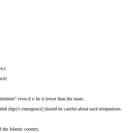
ow)
ach!
bstitute” even if s/ he is lower than the main.
 (hgr)’s emergence] should be careful about such temptations.
f the Islamic country,