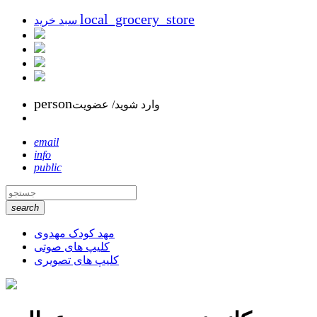
local_grocery_store
سبد خرید
person
وارد شوید/ عضویت
email
info
public
search
مهد کودک مهدوی
کلیپ های صوتی
کلیپ های تصویری