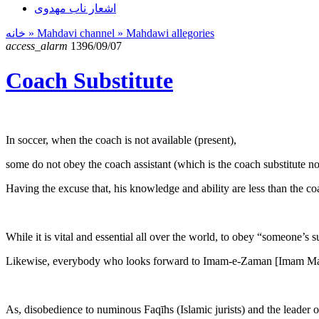
اشعار ناب مهدوی
خانه
» Mahdavi channel »
Mahdawi allegories
access_alarm
1396/09/07
Coach Substitute
In soccer, when the coach is not available (present),
some do not obey the coach assistant (which is the coach substitute n
Having the excuse that, his knowledge and ability are less than the co
While it is vital and essential all over the world, to obey “someone’s su
Likewise, everybody who looks forward to Imam-e-Zaman [Imam Mahdi
As, disobedience to numinous Faqīhs (Islamic jurists) and the leader o