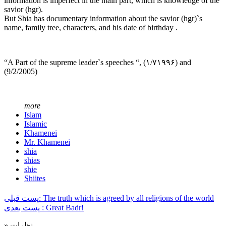
information is imperfect in the main part, which is knowledge of the
savior (hgr).
But Shia has documentary information about the savior (hgr)`s
name, family tree, characters, and his date of birthday .
“A Part of the supreme leader`s speeches “, (۱/۷۱۹۹۶) and
(9/2/2005)
more
Islam
Islamic
Khamenei
Mr. Khamenei
shia
shias
shie
Shiites
پست قبلی: The truth which is agreed by all religions of the world
پست بعدی : Great Badr!
» نظرات