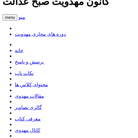
کانون مهدویت صبح عدالت
منو
menu
دوره های مجازی مهدویت
خانه
پرسش و پاسخ
نکات ناب
محتوای کلاس ها
مقالات مهدوی
گالری تصاویر
معرفی کتاب
کانال مهدوی