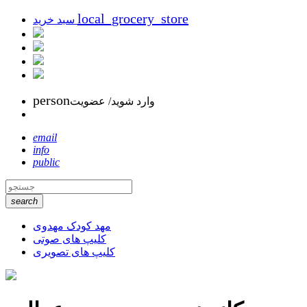
local_grocery_store
سبد خرید
person
وارد شوید/ عضویت
email
info
public
search
مهد کودک مهدوی
کلیپ های صوتی
کلیپ های تصویری