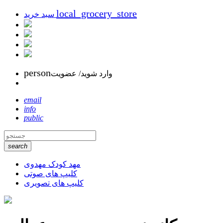
local_grocery_store
سبد خرید
person
وارد شوید/ عضویت
email
info
public
search
مهد کودک مهدوی
کلیپ های صوتی
کلیپ های تصویری