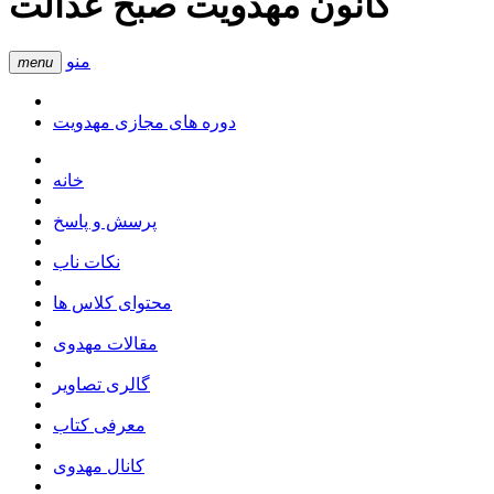
کانون مهدویت صبح عدالت
منو
menu
دوره های مجازی مهدویت
خانه
پرسش و پاسخ
نکات ناب
محتوای کلاس ها
مقالات مهدوی
گالری تصاویر
معرفی کتاب
کانال مهدوی