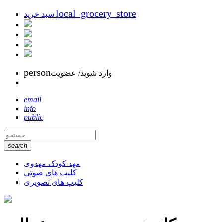
local_grocery_store
سبد خرید
person
وارد شوید/ عضویت
email
info
public
search
مهد کودک مهدوی
کلیپ های صوتی
کلیپ های تصویری