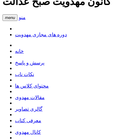
کانون مهدویت صبح عدالت
منو
menu
دوره های مجازی مهدویت
خانه
پرسش و پاسخ
نکات ناب
محتوای کلاس ها
مقالات مهدوی
گالری تصاویر
معرفی کتاب
کانال مهدوی