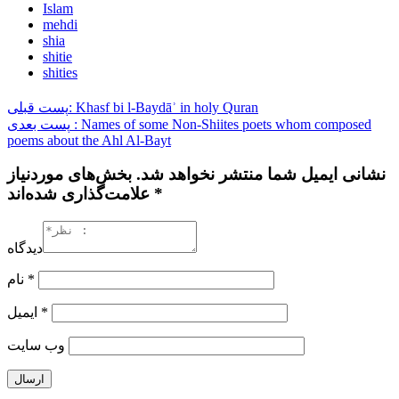
Islam
mehdi
shia
shitie
shities
پست قبلی: Khasf bi l-Baydāʾ in holy Quran
پست بعدی : Names of some Non-Shiites poets whom composed
poems about the Ahl Al-Bayt
نشانی ایمیل شما منتشر نخواهد شد. بخش‌های موردنیاز
علامت‌گذاری شده‌اند *
دیدگاه
نام
*
ایمیل
*
وب‌ سایت