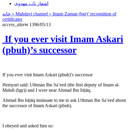
اشعار ناب مهدوی
خانه
» Mahdavi channel »
Imam Zaman (hgr)’ recognition of
certificates
access_alarm
1396/05/13
If you ever visit Imam Askari
(pbuh)’s successor
If you ever visit Imam Askari (pbuh)’s successor
Hemyari said: Uthman Ibn Sa’eed (the first deputy of Imam al-
Mahdi (hgr)) and I were near Ahmad Ibn Isḥāq.
Ahmad Ibn Isḥāq insinuate to me to ask Uthman Ibn Sa’eed about
the successor of Imam Askari (pbuh).
I obeyed and asked him so: