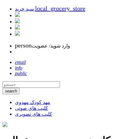
local_grocery_store
سبد خرید
person
وارد شوید/ عضویت
email
info
public
search
مهد کودک مهدوی
کلیپ های صوتی
کلیپ های تصویری