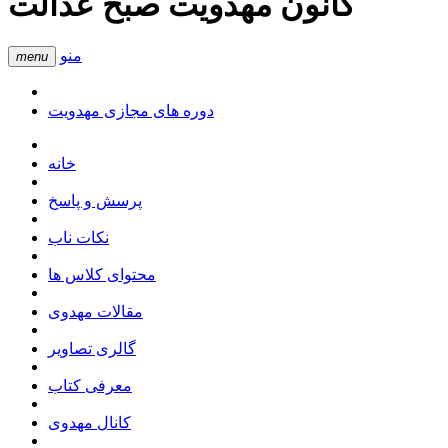
کانون مهدویت صبح عدالت
منو
menu
دوره های مجازی مهدویت
خانه
پرسش و پاسخ
نکات ناب
محتوای کلاس ها
مقالات مهدوی
گالری تصاویر
معرفی کتاب
کانال مهدوی