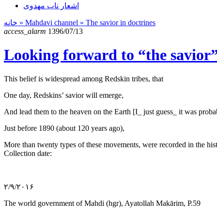
اشعار ناب مهدوی
خانه
» Mahdavi channel »
The savior in doctrines
access_alarm
1396/07/13
Looking forward to “the savio
This belief is widespread among Redskin tribes, that
One day, Redskins’ savior will emerge,
And lead them to the heaven on the Earth [I_ just guess_ it was pro
Just before 1890 (about 120 years ago),
More than twenty types of these movements, were recorded in the his
Collection date:
۲/۹/۲۰۱۶
The world government of Mahdi (hgr), Ayatollah Makārim, P.59