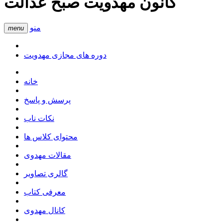
کانون مهدویت صبح عدالت
منو
menu
دوره های مجازی مهدویت
خانه
پرسش و پاسخ
نکات ناب
محتوای کلاس ها
مقالات مهدوی
گالری تصاویر
معرفی کتاب
کانال مهدوی