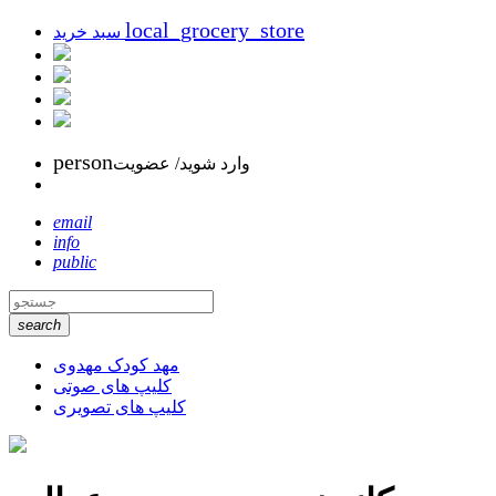
local_grocery_store
سبد خرید
person
وارد شوید/ عضویت
email
info
public
search
مهد کودک مهدوی
کلیپ های صوتی
کلیپ های تصویری