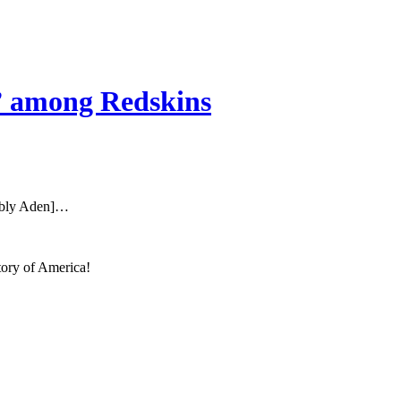
r” among Redskins
bably Aden]…
tory of America!