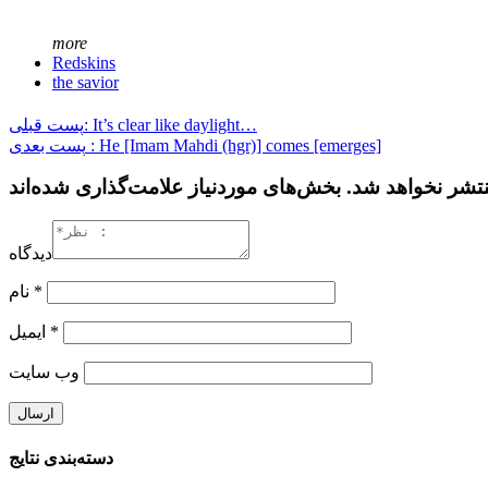
more
Redskins
the savior
پست قبلی: It’s clear like daylight…
پست بعدی : He [Imam Mahdi (hgr)] comes [emerges]
دیدگاه
نام
*
ایمیل
*
وب‌ سایت
دسته‌بندی نتایج