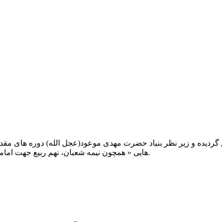
یت صبح عدالت ( مشهد مقدس ) در سال ۱۳۹۲ تاسیس گردیده و زیر نظر بنیاد حضرت مهدی موعود(ع
هایی « همچون نیمه شعبان، نهم ربیع جهت امامت حضرت، احیا و شب زنده داری مهدوی» توفیق خدمت داشته است.