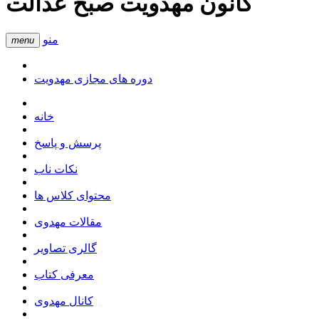
کانون مهدویت صبح عدالت
منو
menu
دوره های مجازی مهدویت
خانه
پرسش و پاسخ
نکات ناب
محتوای کلاس ها
مقالات مهدوی
گالری تصاویر
معرفی کتاب
کانال مهدوی