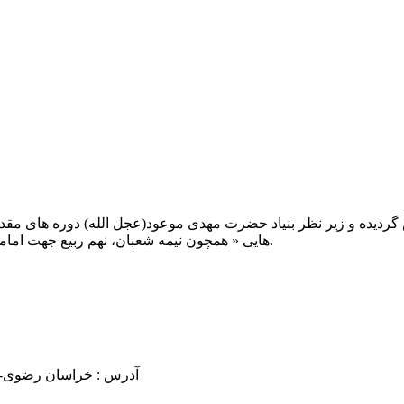
مهدی موعود(عجل الله) دوره های مقدماتی و تکمیلی معارف مهدوی برگزار می نماید. برای برگز
هایی « همچون نیمه شعبان، نهم ربیع جهت امامت حضرت، احیا و شب زنده داری مهدوی» توفیق خدمت داشته است.
 5- انتهای رسالت 17 مسجد عمار یاسر