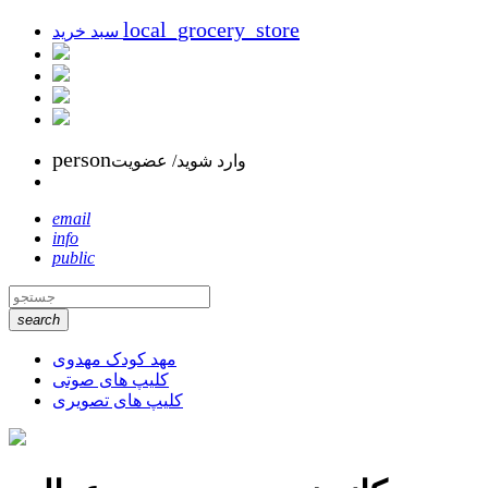
local_grocery_store
سبد خرید
person
وارد شوید/ عضویت
email
info
public
search
مهد کودک مهدوی
کلیپ های صوتی
کلیپ های تصویری