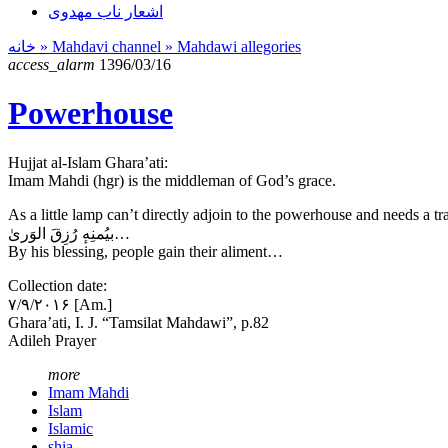
اشعار ناب مهدوی
خانه
» Mahdavi channel »
Mahdawi allegories
access_alarm
1396/03/16
Powerhouse
Hujjat al-Islam Ghara’ati:
Imam Mahdi (hgr) is the middleman of God’s grace.
As a little lamp can’t directly adjoin to the powerhouse and needs a 
بیُمنِهٕ رُزِقَ الوَریٰ…
By his blessing, people gain their aliment…
Collection date:
۷/۹/۲۰۱۶ [Am.]
Ghara’ati, I. J. “Tamsilat Mahdawi”, p.82
Adileh Prayer
more
Imam Mahdi
Islam
Islamic
shia