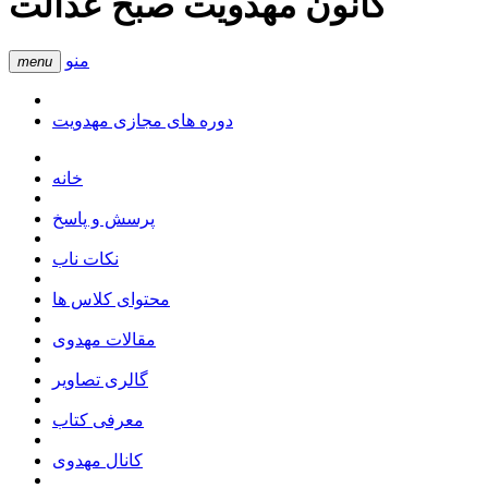
کانون مهدویت صبح عدالت
منو
menu
دوره های مجازی مهدویت
خانه
پرسش و پاسخ
نکات ناب
محتوای کلاس ها
مقالات مهدوی
گالری تصاویر
معرفی کتاب
کانال مهدوی