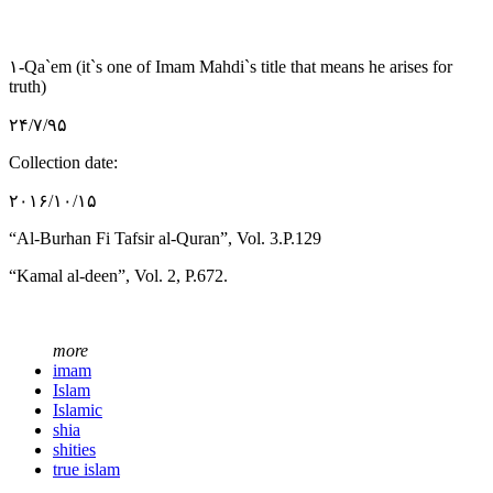
۱-Qa`em (it`s one of Imam Mahdi`s title that means he arises for
truth)
۲۴/۷/۹۵
Collection date:
۲۰۱۶/۱۰/۱۵
“Al-Burhan Fi Tafsir al-Quran”, Vol. 3.P.129
“Kamal al-deen”, Vol. 2, P.672.
more
imam
Islam
Islamic
shia
shities
true islam