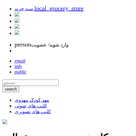
local_grocery_store
سبد خرید
person
وارد شوید/ عضویت
email
info
public
search
مهد کودک مهدوی
کلیپ های صوتی
کلیپ های تصویری