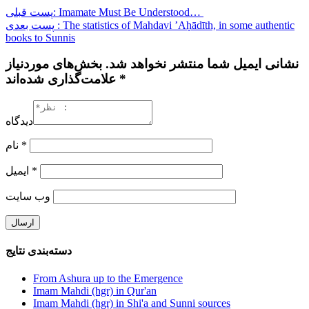
پست قبلی: Imamate Must Be Understood…
پست بعدی : The statistics of Mahdavi ʼAḥādīth, in some authentic
books to Sunnis
نشانی ایمیل شما منتشر نخواهد شد. بخش‌های موردنیاز
علامت‌گذاری شده‌اند *
دیدگاه
نام
*
ایمیل
*
وب‌ سایت
دسته‌بندی نتایج
From Ashura up to the Emergence
Imam Mahdi (hgr) in Qur'an
Imam Mahdi (hgr) in Shi'a and Sunni sources