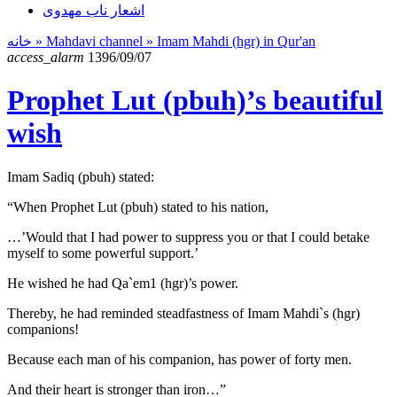
اشعار ناب مهدوی
خانه
» Mahdavi channel »
Imam Mahdi (hgr) in Qur'an
access_alarm
1396/09/07
Prophet Lut (pbuh)’s beautiful
wish
Imam Sadiq (pbuh) stated:
“When Prophet Lut (pbuh) stated to his nation,
…’Would that I had power to suppress you or that I could betake
myself to some powerful support.’
He wished he had Qa`em1 (hgr)’s power.
Thereby, he had reminded steadfastness of Imam Mahdi`s (hgr)
companions!
Because each man of his companion, has power of forty men.
And their heart is stronger than iron…”