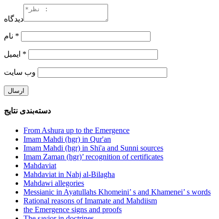
دیدگاه
نام
*
ایمیل
*
وب‌ سایت
دسته‌بندی نتایج
From Ashura up to the Emergence
Imam Mahdi (hgr) in Qur'an
Imam Mahdi (hgr) in Shi'a and Sunni sources
Imam Zaman (hgr)’ recognition of certificates
Mahdaviat
Mahdaviat in Nahj al-Bilagha
Mahdawi allegories
Messianic in Ayatullahs Khomeini’ s and Khamenei’ s words
Rational reasons of Imamate and Mahdiism
the Emergence signs and proofs
The savior in doctrines