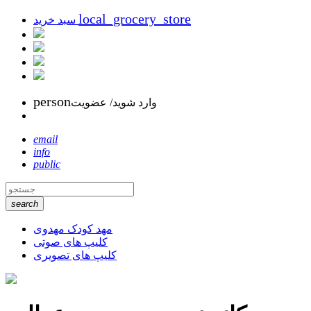
local_grocery_store
سبد خرید
person
وارد شوید/ عضویت
email
info
public
search
مهد کودک مهدوی
کلیپ های صوتی
کلیپ های تصویری