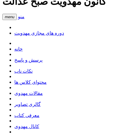
کانون مهدویت صبح عدالت
منو
menu
دوره های مجازی مهدویت
خانه
پرسش و پاسخ
نکات ناب
محتوای کلاس ها
مقالات مهدوی
گالری تصاویر
معرفی کتاب
کانال مهدوی