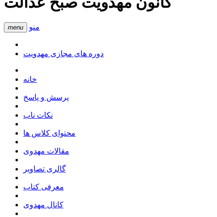
کانون مهدویت صبح عدالت
منو
menu
دوره های مجازی مهدویت
خانه
پرسش و پاسخ
نکات ناب
محتوای کلاس ها
مقالات مهدوی
گالری تصاویر
معرفی کتاب
کانال مهدوی