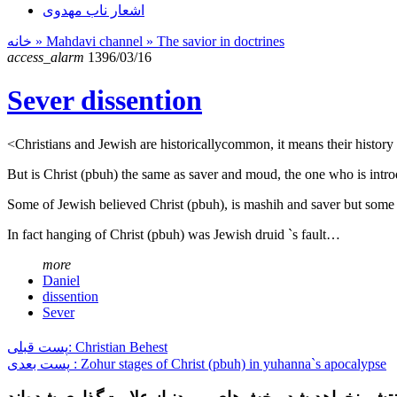
اشعار ناب مهدوی
خانه
» Mahdavi channel »
The savior in doctrines
access_alarm
1396/03/16
Sever dissention
<Christians and Jewish are historicallycommon, it means their history
But is Christ (pbuh) the same as saver and moud, the one who is intr
Some of Jewish believed Christ (pbuh), is mashih and saver but some of
In fact hanging of Christ (pbuh) was Jewish druid `s fault…
more
Daniel
dissention
Sever
پست قبلی: Christian Behest
پست بعدی : Zohur stages of Christ (pbuh) in yuhanna`s apocalypse