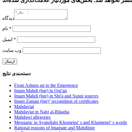
دیدگاه
نام
*
ایمیل
*
وب‌ سایت
دسته‌بندی نتایج
From Ashura up to the Emergence
Imam Mahdi (hgr) in Qur'an
Imam Mahdi (hgr) in Shi'a and Sunni sources
Imam Zaman (hgr)’ recognition of certificates
Mahdaviat
Mahdaviat in Nahj al-Bilagha
Mahdawi allegories
Messianic in Ayatullahs Khomeini’ s and Khamenei’ s words
Rational reasons of Imamate and Mahdiism