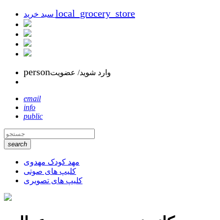
local_grocery_store
سبد خرید
person
وارد شوید/ عضویت
email
info
public
search
مهد کودک مهدوی
کلیپ های صوتی
کلیپ های تصویری