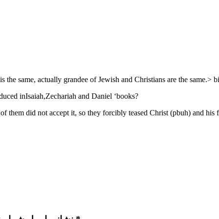
 is the same, actually grandee of Jewish and Christians are the same.> b
oduced inIsaiah,Zechariah and Daniel ‘books?
 them did not accept it, so they forcibly teased Christ (pbuh) and his 