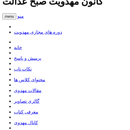
کانون مهدویت صبح عدالت
منو
menu
دوره های مجازی مهدویت
خانه
پرسش و پاسخ
نکات ناب
محتوای کلاس ها
مقالات مهدوی
گالری تصاویر
معرفی کتاب
کانال مهدوی