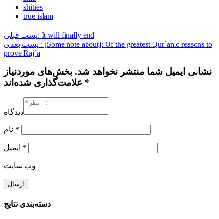
shities
true islam
پست قبلی: It will finally end
پست بعدی : [Some note about]: Of the greatest Qur`anic reasons to
prove Raj`a
نشانی ایمیل شما منتشر نخواهد شد. بخش‌های موردنیاز
علامت‌گذاری شده‌اند *
دیدگاه
نام
*
ایمیل
*
وب‌ سایت
دسته‌بندی نتایج