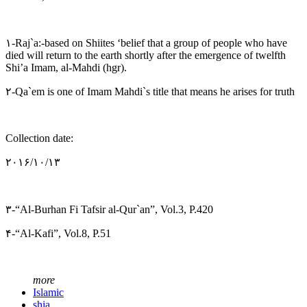
۱-Raj`a:-based on Shiites ‘belief that a group of people who have
died will return to the earth shortly after the emergence of twelfth
Shi’a Imam, al-Mahdi (hgr).
۲-Qa`em is one of Imam Mahdi`s title that means he arises for truth
Collection date:
۲۰۱۶/۱۰/۱۳
۳-“Al-Burhan Fi Tafsir al-Qur`an”, Vol.3, P.420
۴-“Al-Kafi”, Vol.8, P.51
more
Islamic
shia