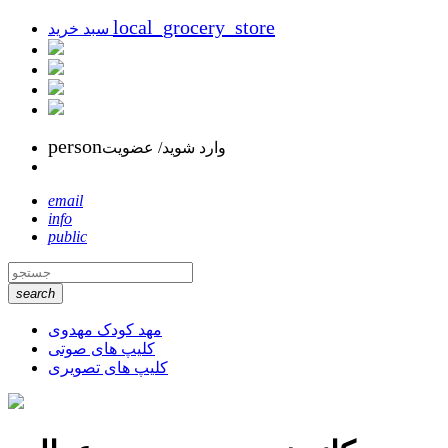
local_grocery_store
سبد خرید
person
وارد شوید/ عضویت
email
info
public
search
مهد کودک مهدوی
کلیپ های صوتی
کلیپ های تصویری