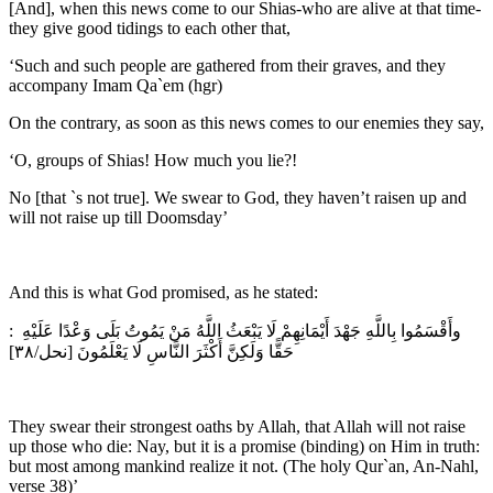
[And], when this news come to our Shias-who are alive at that time-
they give good tidings to each other that,
‘Such and such people are gathered from their graves, and they
accompany Imam Qa`em (hgr)
On the contrary, as soon as this news comes to our enemies they say,
‘O, groups of Shias! How much you lie?!
No [that `s not true]. We swear to God, they haven’t raisen up and
will not raise up till Doomsday’
And this is what God promised, as he stated:
: ️وأَقْسَمُوا بِاللَّهِ جَهْدَ أَيْمَانِهِمْ لَا يَبْعَثُ اللَّهُ مَنْ يَمُوتُ بَلَى وَعْدًا عَلَيْهِ
حَقًّا وَلَكِنَّ أَكْثَرَ النَّاسِ لَا يَعْلَمُونَ [نحل/۳۸]
They swear their strongest oaths by Allah, that Allah will not raise
up those who die: Nay, but it is a promise (binding) on Him in truth:
but most among mankind realize it not. (The holy Qur`an, An-Nahl,
verse 38)’