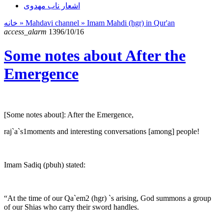
اشعار ناب مهدوی
خانه
» Mahdavi channel »
Imam Mahdi (hgr) in Qur'an
access_alarm
1396/10/16
Some notes about After the
Emergence
[Some notes about]: After the Emergence,
raj`a`s1moments and interesting conversations [among] people!
Imam Sadiq (pbuh) stated:
“At the time of our Qa`em2 (hgr) `s arising, God summons a group
of our Shias who carry their sword handles.