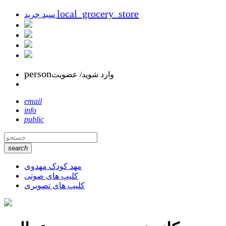
local_grocery_store
سبد خرید
person
وارد شوید/ عضویت
email
info
public
search
مهد کودک مهدوی
کلیپ های صوتی
کلیپ های تصویری