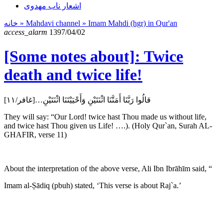
اشعار ناب مهدوی
خانه
» Mahdavi channel »
Imam Mahdi (hgr) in Qur'an
access_alarm
1397/04/02
[Some notes about]: Twice
death and twice life!
قالُوا رَبَّنَا أَمَتَّنَا اثْنَتَيْنِ وَأَحْيَيْتَنَا اثْنَتَيْنِ…[غافر/۱۱]
They will say: “Our Lord! twice hast Thou made us without life,
and twice hast Thou given us Life! ….). (Holy Qur`an, Surah AL-
GHAFIR, verse 11)
About the interpretation of the above verse, Ali Ibn Ibrāhīm said, “
Imam al-Ṣādiq (pbuh) stated, ‘This verse is about Raj`a.’