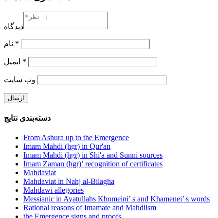
دیدگاه
نام
*
ایمیل
*
وب‌ سایت
دسته‌بندی نتایج
From Ashura up to the Emergence
Imam Mahdi (hgr) in Qur'an
Imam Mahdi (hgr) in Shi'a and Sunni sources
Imam Zaman (hgr)’ recognition of certificates
Mahdaviat
Mahdaviat in Nahj al-Bilagha
Mahdawi allegories
Messianic in Ayatullahs Khomeini’ s and Khamenei’ s words
Rational reasons of Imamate and Mahdiism
the Emergence signs and proofs