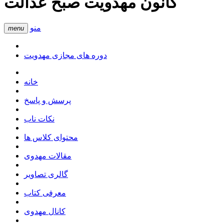
کانون مهدویت صبح عدالت
منو
menu
دوره های مجازی مهدویت
خانه
پرسش و پاسخ
نکات ناب
محتوای کلاس ها
مقالات مهدوی
گالری تصاویر
معرفی کتاب
کانال مهدوی