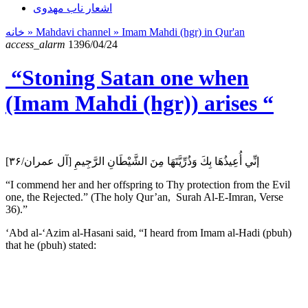
اشعار ناب مهدوی
خانه
» Mahdavi channel »
Imam Mahdi (hgr) in Qur'an
access_alarm
1396/04/24
“Stoning Satan one when
(Imam Mahdi (hgr)) arises “
إنِّي أُعِيذُهَا بِكَ وَذُرِّيَّتَهَا مِنَ الشَّيْطَانِ الرَّجِيمِ [آل عمران/۳۶]
“I commend her and her offspring to Thy protection from the Evil
one, the Rejected.” (The holy Qur’an, Surah Al-E-Imran, Verse
36).”
‘Abd al-‘Azim al-Hasani said, “I heard from Imam al-Hadi (pbuh)
that he (pbuh) stated: