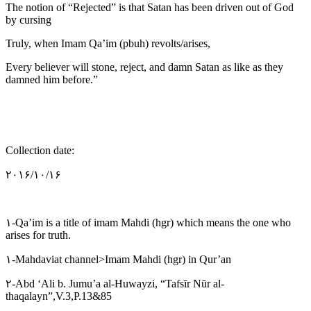
The notion of “Rejected” is that Satan has been driven out of God
by cursing
Truly, when Imam Qa’im (pbuh) revolts/arises,
Every believer will stone, reject, and damn Satan as like as they
damned him before.”
Collection date:
۲۰۱۶/۱۰/۱۶
۱-Qa’im is a title of imam Mahdi (hgr) which means the one who
arises for truth.
۱-Mahdaviat channel>Imam Mahdi (hgr) in Qur’an
۲-Abd ‘Ali b. Jumu’a al-Huwayzi, “Tafsīr Nūr al-
thaqalayn”,V.3,P.13&85