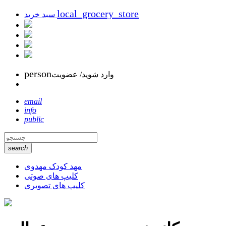
local_grocery_store
سبد خرید
person
وارد شوید/ عضویت
email
info
public
search
مهد کودک مهدوی
کلیپ های صوتی
کلیپ های تصویری