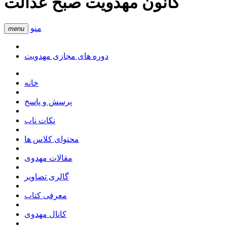
کانون مهدویت صبح عدالت
منو
menu
دوره های مجازی مهدویت
خانه
پرسش و پاسخ
نکات ناب
محتوای کلاس ها
مقالات مهدوی
گالری تصاویر
معرفی کتاب
کانال مهدوی