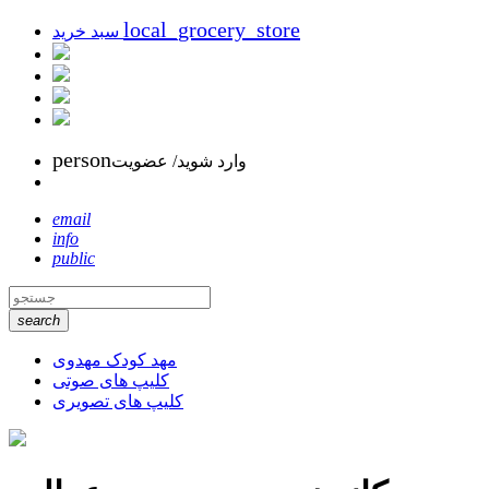
local_grocery_store
سبد خرید
person
وارد شوید/ عضویت
email
info
public
search
مهد کودک مهدوی
کلیپ های صوتی
کلیپ های تصویری