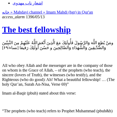
اشعار ناب مهدوی
خانه
» Mahdavi channel »
Imam Mahdi (hgr) in Qur'an
access_alarm
1396/05/13
The best fellowship
ومَنْ يُطِعِ اللَّهَ وَالرَّسُولَ فَأُولَئِكَ مَعَ الَّذِينَ أَنْعَمَ اللَّهُ عَلَيْهِمْ مِنَ النَّبِيِّينَ
وَالصِّدِّيقِينَ وَالشُّهَدَاءِ وَالصَّالِحِينَ و حَسُنَ أُولَئِكَ رَفیقا [نساء/۶۹]
All who obey Allah and the messenger are in the company of those
on whom is the Grace of Allah, – of the prophets (who teach), the
sincere (lovers of Truth), the witnesses (who testify), and the
Righteous (who do good): Ah! What a beautiful fellowship! … (The
holy Qur’an, Surah An-Nisa, Verse 69)”
Imam al-Baqir (pbuh) stated about this verse:
“The prophets (who teach) refers to Prophet Muhammad (pbuh&h)