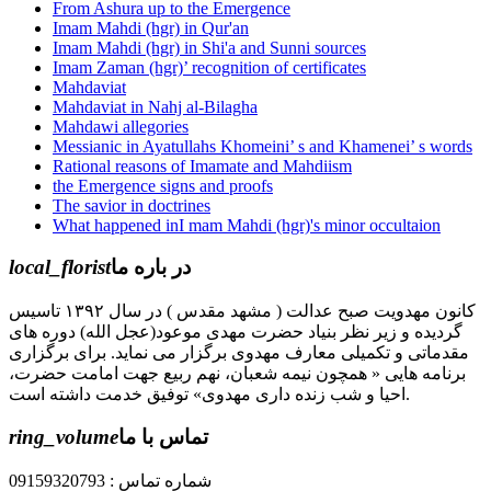
From Ashura up to the Emergence
Imam Mahdi (hgr) in Qur'an
Imam Mahdi (hgr) in Shi'a and Sunni sources
Imam Zaman (hgr)’ recognition of certificates
Mahdaviat
Mahdaviat in Nahj al-Bilagha
Mahdawi allegories
Messianic in Ayatullahs Khomeini’ s and Khamenei’ s words
Rational reasons of Imamate and Mahdiism
the Emergence signs and proofs
The savior in doctrines
What happened inI mam Mahdi (hgr)'s minor occultaion
local_florist
در باره ما
کانون مهدویت صبح عدالت ( مشهد مقدس ) در سال ۱۳۹۲ تاسیس
گردیده و زیر نظر بنیاد حضرت مهدی موعود(عجل الله) دوره های
مقدماتی و تکمیلی معارف مهدوی برگزار می نماید. برای برگزاری
برنامه هایی « همچون نیمه شعبان، نهم ربیع جهت امامت حضرت،
احیا و شب زنده داری مهدوی» توفیق خدمت داشته است.
ring_volume
تماس با ما
شماره تماس : 09159320793