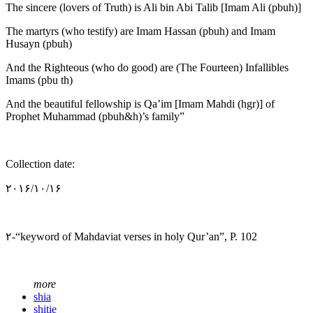
The sincere (lovers of Truth) is Ali bin Abi Talib [Imam Ali (pbuh)]
The martyrs (who testify) are Imam Hassan (pbuh) and Imam
Husayn (pbuh)
And the Righteous (who do good) are (The Fourteen) Infallibles
Imams (pbu th)
And the beautiful fellowship is Qa’im [Imam Mahdi (hgr)] of
Prophet Muhammad (pbuh&h)’s family”
Collection date:
۲۰۱۶/۱۰/۱۶
۲-“keyword of Mahdaviat verses in holy Qur’an”, P. 102
more
shia
shitie