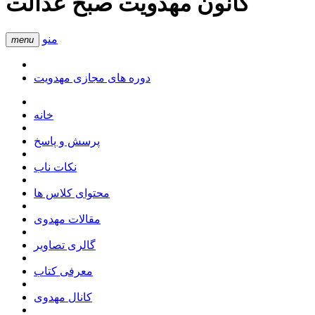
کانون مهدویت صبح عدالت
منو
menu
دوره های مجازی مهدویت
خانه
پرسش و پاسخ
نکات ناب
محتوای کلاس ها
مقالات مهدوی
گالری تصاویر
معرفی کتاب
کانال مهدوی