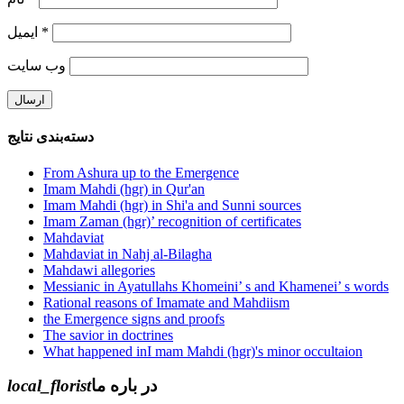
ایمیل
*
وب‌ سایت
دسته‌بندی نتایج
From Ashura up to the Emergence
Imam Mahdi (hgr) in Qur'an
Imam Mahdi (hgr) in Shi'a and Sunni sources
Imam Zaman (hgr)’ recognition of certificates
Mahdaviat
Mahdaviat in Nahj al-Bilagha
Mahdawi allegories
Messianic in Ayatullahs Khomeini’ s and Khamenei’ s words
Rational reasons of Imamate and Mahdiism
the Emergence signs and proofs
The savior in doctrines
What happened inI mam Mahdi (hgr)'s minor occultaion
local_florist
در باره ما