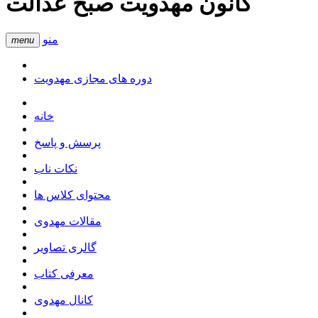
کانون مهدویت صبح عدالت
منو
menu
دوره های مجازی مهدویت
خانه
پرسش و پاسخ
نکات ناب
محتوای کلاس ها
مقالات مهدوی
گالری تصاویر
معرفی کتاب
کانال مهدوی