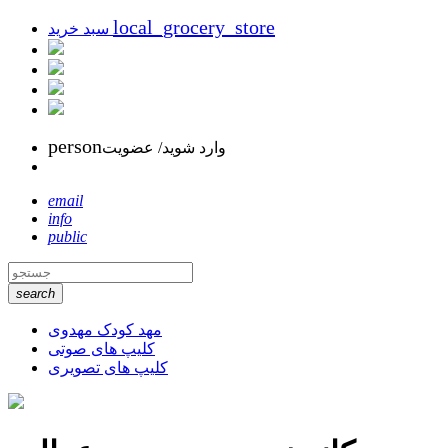
local_grocery_store
سبد خرید
person
وارد شوید/ عضویت
email
info
public
search
مهد کودک مهدوی
کلیپ های صوتی
کلیپ های تصویری