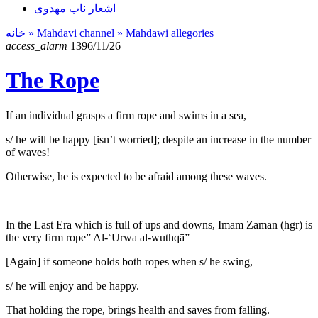
اشعار ناب مهدوی
خانه
» Mahdavi channel »
Mahdawi allegories
access_alarm
1396/11/26
The Rope
If an individual grasps a firm rope and swims in a sea,
s/ he will be happy [isn’t worried]; despite an increase in the number
of waves!
Otherwise, he is expected to be afraid among these waves.
In the Last Era which is full of ups and downs, Imam Zaman (hgr) is
the very firm rope” Al-ʿUrwa al-wuthqā”
[Again] if someone holds both ropes when s/ he swing,
s/ he will enjoy and be happy.
That holding the rope, brings health and saves from falling.