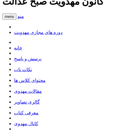
کانون مهدویت صبح عدالت
منو
menu
دوره های مجازی مهدویت
خانه
پرسش و پاسخ
نکات ناب
محتوای کلاس ها
مقالات مهدوی
گالری تصاویر
معرفی کتاب
کانال مهدوی