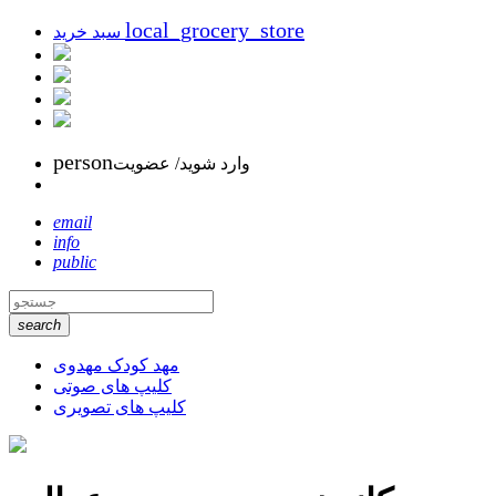
local_grocery_store
سبد خرید
person
وارد شوید/ عضویت
email
info
public
search
مهد کودک مهدوی
کلیپ های صوتی
کلیپ های تصویری