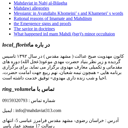
Mahdaviat in Nahj al-Bilagha
Mahdawi allegories
Messianic in Ayatullahs Khomeini’ s and Khamenei’ s words
Rational reasons of Imamate and Mahdiism
the Emergence signs and proofs
The savior in doctrines
What happened inI mam Mahdi (hgr)'s minor occultaion
local_florist
در باره ما
کانون مهدویت صبح عدالت ( مشهد مقدس ) در سال ۱۳۹۲ تاسیس
گردیده و زیر نظر بنیاد حضرت مهدی موعود(عجل الله) دوره های
مقدماتی و تکمیلی معارف مهدوی برگزار می نماید. برای برگزاری
برنامه هایی « همچون نیمه شعبان، نهم ربیع جهت امامت حضرت،
احیا و شب زنده داری مهدوی» توفیق خدمت داشته است.
ring_volume
تماس با ما
شماره تماس : 09159320793
ایمیل : info@mahdaviat313.com
آدرس : خراسان رضوی- مشهد مقدس فرامرز عباسی 5- انتهای
رسالت 17 مسجد عمار یاسر