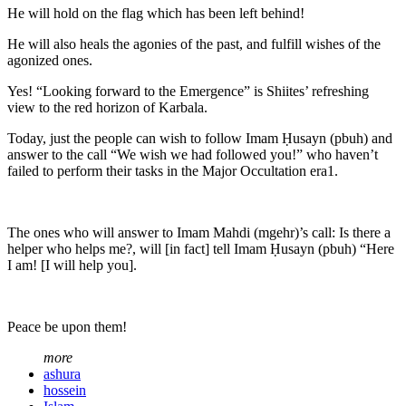
He will hold on the flag which has been left behind!
He will also heals the agonies of the past, and fulfill wishes of the
agonized ones.
Yes! “Looking forward to the Emergence” is Shiites’ refreshing
view to the red horizon of Karbala.
Today, just the people can wish to follow Imam Ḥusayn (pbuh) and
answer to the call “We wish we had followed you!” who haven’t
failed to perform their tasks in the Major Occultation era1.
The ones who will answer to Imam Mahdi (mgehr)’s call: Is there a
helper who helps me?, will [in fact] tell Imam Ḥusayn (pbuh) “Here
I am! [I will help you].
Peace be upon them!
more
ashura
hossein