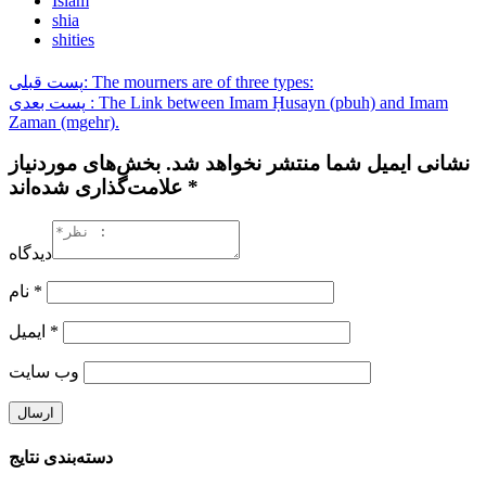
Islam
shia
shities
پست قبلی: The mourners are of three types:
پست بعدی : The Link between Imam Ḥusayn (pbuh) and Imam
Zaman (mgehr).
نشانی ایمیل شما منتشر نخواهد شد. بخش‌های موردنیاز
علامت‌گذاری شده‌اند *
دیدگاه
نام
*
ایمیل
*
وب‌ سایت
دسته‌بندی نتایج