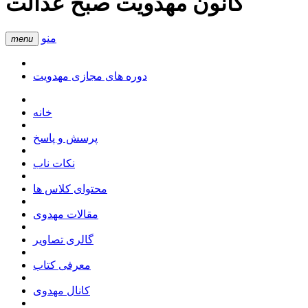
کانون مهدویت صبح عدالت
منو
menu
دوره های مجازی مهدویت
خانه
پرسش و پاسخ
نکات ناب
محتوای کلاس ها
مقالات مهدوی
گالری تصاویر
معرفی کتاب
کانال مهدوی