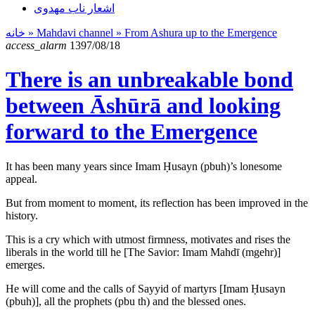
اشعار ناب مهدوی
خانه
» Mahdavi channel »
From Ashura up to the Emergence
access_alarm
1397/08/18
There is an unbreakable bond
between Āshūrā and looking
forward to the Emergence
It has been many years since Imam Ḥusayn (pbuh)’s lonesome
appeal.
But from moment to moment, its reflection has been improved in the
history.
This is a cry which with utmost firmness, motivates and rises the
liberals in the world till he [The Savior: Imam Mahdī (mgehr)]
emerges.
He will come and the calls of Sayyid of martyrs [Imam Ḥusayn
(pbuh)], all the prophets (pbu th) and the blessed ones.