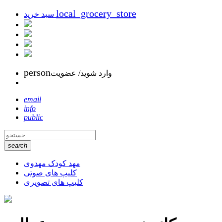
local_grocery_store
سبد خرید
person
وارد شوید/ عضویت
email
info
public
search
مهد کودک مهدوی
کلیپ های صوتی
کلیپ های تصویری