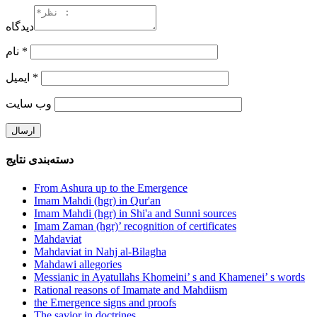
دیدگاه
نام
*
ایمیل
*
وب‌ سایت
دسته‌بندی نتایج
From Ashura up to the Emergence
Imam Mahdi (hgr) in Qur'an
Imam Mahdi (hgr) in Shi'a and Sunni sources
Imam Zaman (hgr)’ recognition of certificates
Mahdaviat
Mahdaviat in Nahj al-Bilagha
Mahdawi allegories
Messianic in Ayatullahs Khomeini’ s and Khamenei’ s words
Rational reasons of Imamate and Mahdiism
the Emergence signs and proofs
The savior in doctrines