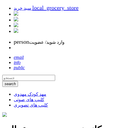
local_grocery_store
سبد خرید
person
وارد شوید/ عضویت
email
info
public
search
مهد کودک مهدوی
کلیپ های صوتی
کلیپ های تصویری