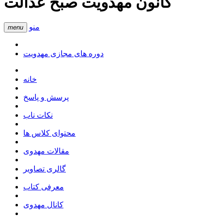
کانون مهدویت صبح عدالت
منو
menu
دوره های مجازی مهدویت
خانه
پرسش و پاسخ
نکات ناب
محتوای کلاس ها
مقالات مهدوی
گالری تصاویر
معرفی کتاب
کانال مهدوی