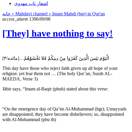
اشعار ناب مهدوی
خانه
» Mahdavi channel »
Imam Mahdi (hgr) in Qur'an
access_alarm
1396/09/08
[They] have nothing to say!
الْيَوْمَ يَئِسَ الَّذِينَ كَفَرُوا مِنْ دِينِكُمْ فَلا تَخْشَوْهُمْ…[مائده/۳]
This day have those who reject faith given up all hope of your
religion: yet fear them not … (The holy Qur’an, Surah AL-
MAEDA, Verse 3)
Jābir says, “Imam al-Baqir (pbuh) stated about this verse:
“On the emergence day of Qa’im Al-Muhammad (hgr), Umayyads
are disappointed; they have become disbelievers; so, disappointed
with Al-Muhammad (pbu th)