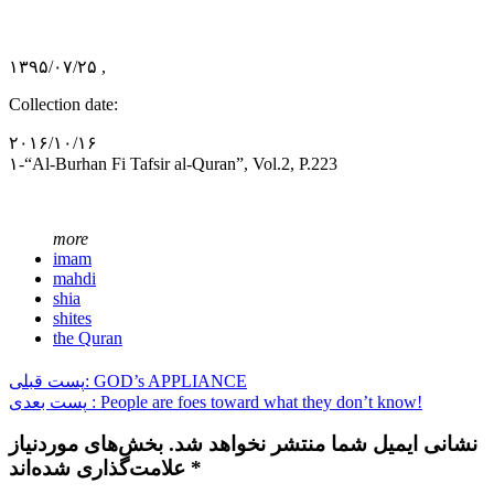
۱۳۹۵/۰۷/۲۵ ,
Collection date:
۲۰۱۶/۱۰/۱۶
۱-“Al-Burhan Fi Tafsir al-Quran”, Vol.2, P.223
more
imam
mahdi
shia
shites
the Quran
پست قبلی: GOD’s APPLIANCE
پست بعدی : People are foes toward what they don’t know!
نشانی ایمیل شما منتشر نخواهد شد. بخش‌های موردنیاز
علامت‌گذاری شده‌اند *