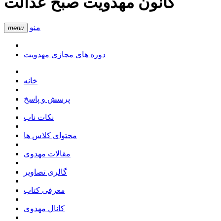
کانون مهدویت صبح عدالت
منو
menu
دوره های مجازی مهدویت
خانه
پرسش و پاسخ
نکات ناب
محتوای کلاس ها
مقالات مهدوی
گالری تصاویر
معرفی کتاب
کانال مهدوی