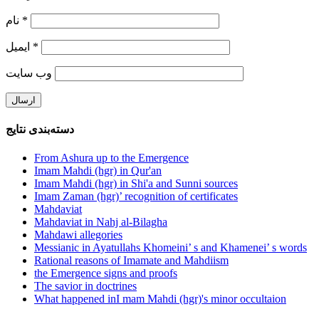
نام
*
ایمیل
*
وب‌ سایت
دسته‌بندی نتایج
From Ashura up to the Emergence
Imam Mahdi (hgr) in Qur'an
Imam Mahdi (hgr) in Shi'a and Sunni sources
Imam Zaman (hgr)’ recognition of certificates
Mahdaviat
Mahdaviat in Nahj al-Bilagha
Mahdawi allegories
Messianic in Ayatullahs Khomeini’ s and Khamenei’ s words
Rational reasons of Imamate and Mahdiism
the Emergence signs and proofs
The savior in doctrines
What happened inI mam Mahdi (hgr)'s minor occultaion