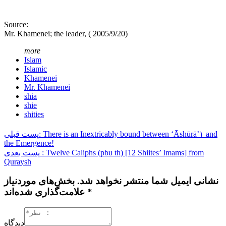
Source:
Mr. Khamenei; the leader, ( 2005/9/20)
more
Islam
Islamic
Khamenei
Mr. Khamenei
shia
shie
shities
پست قبلی: There is an Inextricably bound between ʻĀshūrā’۱ and
the Emergence!
پست بعدی : Twelve Caliphs (pbu th) [12 Shiites’ Imams] from
Quraysh
نشانی ایمیل شما منتشر نخواهد شد. بخش‌های موردنیاز
علامت‌گذاری شده‌اند *
دیدگاه