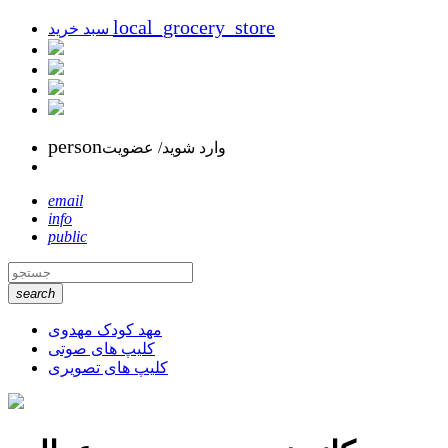
local_grocery_store
سبد خرید
person
وارد شوید/ عضویت
email
info
public
search
مهد کودک مهدوی
کلیپ های صوتی
کلیپ های تصویری