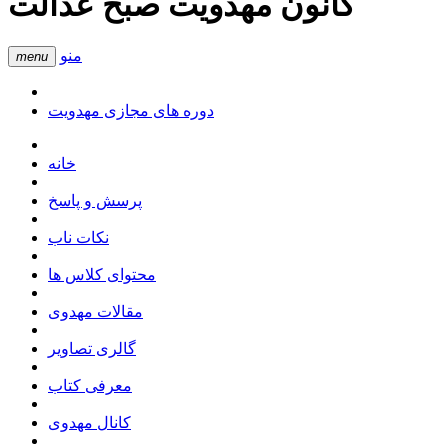
کانون مهدویت صبح عدالت
منو
menu
دوره های مجازی مهدویت
خانه
پرسش و پاسخ
نکات ناب
محتوای کلاس ها
مقالات مهدوی
گالری تصاویر
معرفی کتاب
کانال مهدوی