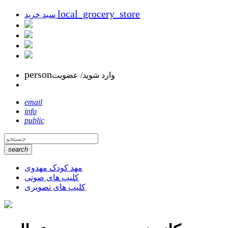
local_grocery_store
سبد خرید
person
وارد شوید/ عضویت
email
info
public
search
مهد کودک مهدوی
کلیپ های صوتی
کلیپ های تصویری