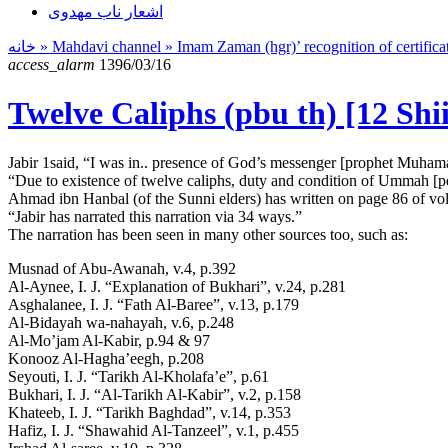
اشعار ناب مهدوی
خانه
» Mahdavi channel »
Imam Zaman (hgr)’ recognition of certifica
access_alarm
1396/03/16
Twelve Caliphs (pbu th) [12 Shi
Jabir 1said, “I was in.. presence of God’s messenger [prophet Muhama
“Due to existence of twelve caliphs, duty and condition of Ummah [p
Ahmad ibn Hanbal (of the Sunni elders) has written on page 86 of v
“Jabir has narrated this narration via 34 ways.”
The narration has been seen in many other sources too, such as:
Musnad of Abu-Awanah, v.4, p.392
Al-Aynee, I. J. “Explanation of Bukhari”, v.24, p.281
Asghalanee, I. J. “Fath Al-Baree”, v.13, p.179
Al-Bidayah wa-nahayah, v.6, p.248
Al-Mo’jam Al-Kabir, p.94 & 97
Konooz Al-Hagha’eegh, p.208
Seyouti, I. J. “Tarikh Al-Kholafa’e”, p.61
Bukhari, I. J. “Al-Tarikh Al-Kabir”, v.2, p.158
Khateeb, I. J. “Tarikh Baghdad”, v.14, p.353
Hafiz, I. J. “Shawahid Al-Tanzeel”, v.1, p.455