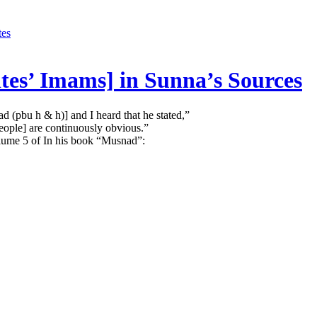
tes
ites’ Imams] in Sunna’s Sources
d (pbu h & h)] and I heard that he stated,”
eople] are continuously obvious.”
olume 5 of In his book “Musnad”: