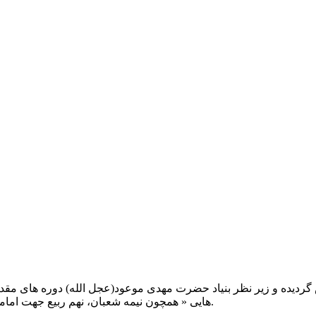
یت صبح عدالت ( مشهد مقدس ) در سال ۱۳۹۲ تاسیس گردیده و زیر نظر بنیاد حضرت مهدی موعود(ع
هایی « همچون نیمه شعبان، نهم ربیع جهت امامت حضرت، احیا و شب زنده داری مهدوی» توفیق خدمت داشته است.