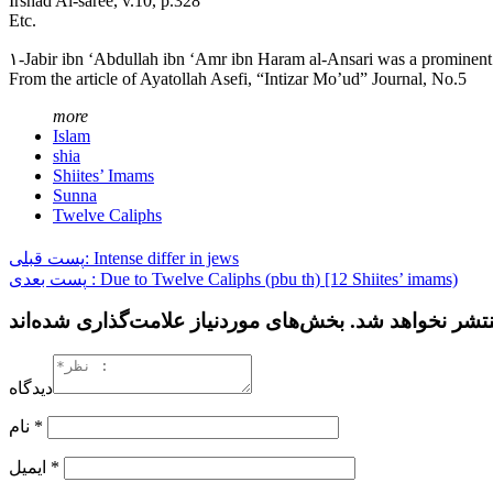
Irshad Al-saree, v.10, p.328
Etc.
۱-Jabir ibn ‘Abdullah ibn ‘Amr ibn Haram al-Ansari was a promin
From the article of Ayatollah Asefi, “Intizar Mo’ud” Journal, No.5
more
Islam
shia
Shiites’ Imams
Sunna
Twelve Caliphs
پست قبلی: Intense differ in jews
پست بعدی : Due to Twelve Caliphs (pbu th) [12 Shiites’ imams)
دیدگاه
نام
*
ایمیل
*