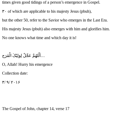
times given good tidings of a person’s emergence in Gospel.
۳۰ of which are applicable to his majesty Jesus (pbuh),
but the other 50, refer to the Savior who emerges in the Last Era.
His majesty Jesus (pbuh) also emerges with him and glorifies him.
No one knows what time and which day it is!
اَلّلهُمَّ عَجِّلْ لِوَلِیّکَ الْفَرَج…
O, Allah! Hurry his emergence
Collection date:
۳/ ۹/ ۲۰۱۶
The Gospel of John, chapter 14, verse 17