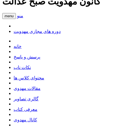
کانون مهدویت صبح عدالت
منو
menu
دوره های مجازی مهدویت
خانه
پرسش و پاسخ
نکات ناب
محتوای کلاس ها
مقالات مهدوی
گالری تصاویر
معرفی کتاب
کانال مهدوی