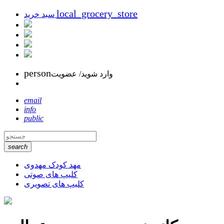
local_grocery_store
سبد خرید
person
وارد شوید/ عضویت
email
info
public
search
مهد کودک مهدوی
کلیپ های صوتی
کلیپ های تصویری