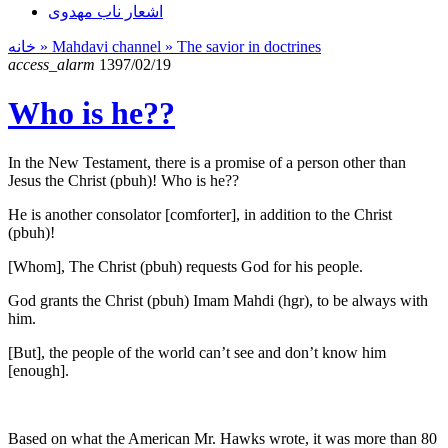
اشعار ناب مهدوی
خانه
» Mahdavi channel »
The savior in doctrines
access_alarm
1397/02/19
Who is he??
In the New Testament, there is a promise of a person other than
Jesus the Christ (pbuh)! Who is he??
He is another consolator [comforter], in addition to the Christ
(pbuh)!
[Whom], The Christ (pbuh) requests God for his people.
God grants the Christ (pbuh) Imam Mahdi (hgr), to be always with
him.
[But], the people of the world can’t see and don’t know him
[enough].
Based on what the American Mr. Hawks wrote, it was more than 80