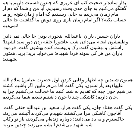
بذار ساده‌تر صحبت کنم آی عزیزی که چندین قسمت داریم با هم
گفتگو می‌کنیم به جای جدی بحث رسیدیم، آیا من و شما که دم از
امام زمان می‌زنیم به جایی رسیدیم که امام زمان بتونه رو ما
حساب بکنه؟ اگر امام زمان باری روی دوش ما گذاشت جا خالی
نمی‌دیم!
یاران حسین، یاران اباعبدالله اینجوری بودن جا خالی نمی‌دادن
وظیفشون انجام می‌دادن شب عاشورا حلقه زدن دور سیدالشهدا؛
راستش و بهشون گفت رک و پوست کنده بهشون گفت، فرمود:
یاران من هر کی بمونه فردا شهیده؛ می‌خواید برید؛ برید. همتون
شهیدید.
همتون شنیدین چه اظهار وفایی کردن اول حضرت عباس( سلام الله
علیها) بعد یارانشون، یکی گفت آقا می‌فرمایین اگر باشیم کشته
می‌شیم جون چیه که تقدیم به شما کنیم ما خجالت می‌کشیم چرا یه
جان داریم؛ کاشکی چند تا جون داشتیم تقدیم شما می‌کردیم.
یکی گفت هفتاد جان، یکی گفت هزار، سعید ابن عبدالله حنفی گفت:
آقاجون کاشکی مرا می‌کشتند شهیدم می‌کردند آتیشم می‌زدند
خاکسترم و به باد می‌دادند؛ دوباره زنده‌ام می‌کردند، باز تو رکاب
شما شهید می‌شدم آتیشم می‌زدند چندین مرتبه.