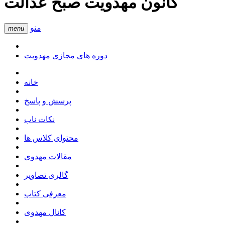
کانون مهدویت صبح عدالت
منو
menu
دوره های مجازی مهدویت
خانه
پرسش و پاسخ
نکات ناب
محتوای کلاس ها
مقالات مهدوی
گالری تصاویر
معرفی کتاب
کانال مهدوی