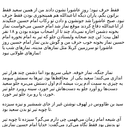
فقط حرف نبود؛ روز عاشورا نشون دادند من از همین سعید فقط
براتون بگم، یاران دیگه اباعبدالله هم همینجوری بودن فقط حرف
نبود. صبح عاشورا شد جونشون و دادن تو رکاب امام حسین جنگیدند
از اباعبدالله دفاع کردند موقع نماز شد امام حسین می‌خواست نماز
بخونه دشمن اجازه نمی‌داد چند تا از اصحاب مونده بودن و ۱۸ نفر
اهل بیت؛ این چند صحابه وایستادن جلو که تیر به امام نخوره امام
حسین نماز بخونه خوب حرف من و گوش بدین نماز امام حسین روز
عاشورا تو سرزمین کربلا مثل نماز‌های مدینه، نماز‌های شب یا
نماز‌های طولانی نبود!
نماز جنگه، نماز خوفه. خیلی سریع بود اما دشمن چند هزار تیر
اندازی می‌کنند؛ سعید یکی از محافظ‌ها بود. تیرها به سمتش میومد
یه چیزی به سمت آدم پرت میشه آدم اول دستش می‌بره جلو سعید
دست‌ها رو آورد جلو به دست‌هاش تیر خورد، سینه روبرد جلو تیر
خورد، پا رو برد جلو تیر خورد.
سید بن طاووس در لهوف نوشتن غیر از جای شمشیر و نیزه سیزده
تا چوبه‌ تیر تو بدن سعید بود.
آی شیعه امام زمان می‌فهمی چی دارم می‌گم؟ سیزده تا چوبه‌ تیر
تو بدنش بود فقط نگاه می‌کرد می‌گفت: خدایا امام حسین نمازش