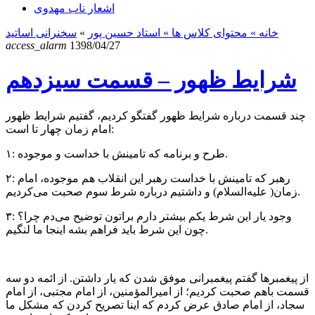
اشعار ناب مهدوی
خانه
» محتوای کلاس ها »
استاد حسین پور
»
سخنرانی اساتید
access_alarm
1398/04/27
شرایط ظهور – قسمت سیزدهم
چند قسمت درباره شرایط ظهور گفتگو کردیم، گفتیم شرایط ظهور
امام زمان چهار‌ تا است:
۱: طرح و برنامه که تامینش با خداست و موجوده.
۲: رهبر که تامینش با خداست رهبر این انقلاب هم موجوده، امام
زمان( علیه‌السلام) و داشتیم درباره شرط سوم صحبت می‌کردیم.
۳: وجود یار این شرط یکم بیشتر دارم براتون توضیح می‌دم چرا؟
چون این شرط باید فراهم بشه اینجا ما لنگیم.
از پیغمبر‌ها گفتم پیغمبر‌انی موفق شدن که یار داشتن. از ائمه دو سه
قسمت باهم صحبت کردیم؛ از امیرالمؤمنین، از امام مجتبی، از امام
سجاد، از امام صادق عرض کردم که اینا تصریح کردن که مشکل ما