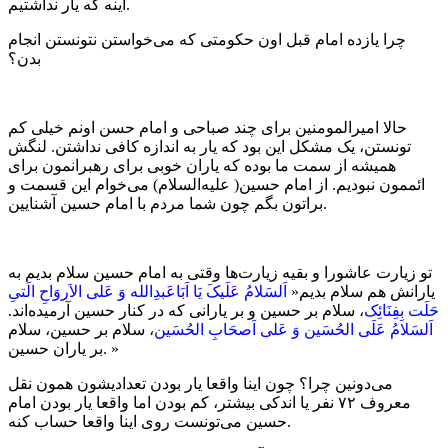
اینه که یار نداشتیم.
چرا یازده امام قبل اون حکومتی که می‌خواستن نتونستن انجام
بدن؟
حالا امیرالمومنین برای چند صباحی و امام حسن اونم خیلی کم
تونستن، یک مشکل این بود که یار به اندازه کافی نداشتن. لنگش
همیشه از سمت ما بوده که یاران خوبی برای رهبرانمون برای
ائممون نبودیم. از امام حسین( علیه‌السلام) می‌خوام این قسمت و
براتون بگم چون شما مردم با امام حسین آشنایین.
تو زیارت عاشورا و بقیه زیارت‌ها وقتی به امام حسین سلام بدیم به
یارانش هم سلام بدیم«
اَلسَلامُ عَلَیکَ یَا اَبَاعَبدِالله وَ عَلی الاَروَاحِ الَتیِ
حَلَت بِفِنَائِک
، سلام بر حسین و بر یارانی که در کنار حسین آرمیده‌اند.
اَلسَلامُ عَلَی الحُسَین وَ عَلی اَصحَابِ الحُسَین
، سلام بر حسین، سلام
بر یاران حسین. »
می‌دونین چرا؟ چون اینا واقعا یار بودن تعدادیشون همون نقل
معروف ۷۲ نفر یا اندکی بیشتر، کم بودن اما واقعا یار بودن امام
حسین می‌تونست روی اینا واقعا حساب کنه.