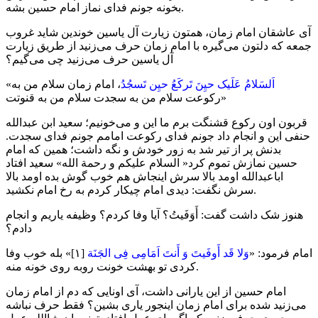
بخونه جونم فدای نماز امام حسین بشه.
آی عاشقان امام زمان، همتون زیارت آل یاسین خوندین شاید غروب
جمعه که دلتون می‌گیره با امام زمان حرف می‌زنید از طریق زیارت
آل یاسین حرف می‌زنید چی می‌گیم؟
اَلسَلامُ عَلَیک حیِنَ تَرکَعُ حیِن تَسجُدُ
، امام زمان سلام من به
«
رکوعت سلام من به سجدت سلام من به قنوتت»
قربون اون رکوع قشنگت برم ما این و می‌خونیم؛ سعید ابن عبدالله
حنفی این و انجام داد جونم فدای رکوعت امامم جونم فدای سجدت.
بدنش پر از تیر شد به زور خودش و نگه داشت؛ همین که امام
حسین نمازش تموم کرد« السلام علیکم و رحمة الله» سعید افتاد
اباعبدالله اومد بالا سرش اینجاش هم خوب گوش بده اومد بالا
سرش نگفت: دیدی امام چیکار کردم به رخ امام نکشید.
هنوز شک داشت گفت: أَوَفَیتُ؟ آیا وفا کردم؟ وظیفه یاریم و انجام
دادم؟
امام فرمود: «
وَلا قَد أَوفَیتَ وَ أَنتَ اَمَامِی فِی الجَنَة
[۱]» بله خوب وفا
کردی تو بهشت خونت روبه روی خونه منه.
امام حسین از این یارانی داشت، آی اونایی که دم از امام زمان
می‌زنید شده برای امام زمان اینجور یاری بشین؟ فقط حرف نباشه