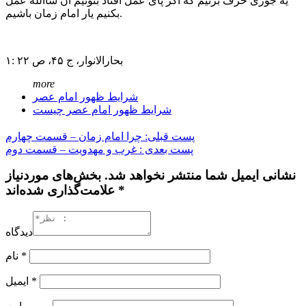
یه جوری حرف بزنیم که اگر پای عمل افتاد بتونیم ان شاالله عمل
بکنیم یار امام زمان باشیم.
۱: بحارالانوار، ج ۴۵، ص ۲۲
more
شرایط ظهور امام عصر
شرایط ظهور امام عصر چیست
پست قبلی: چرا امام زمان – قسمت چهارم
پست بعدی : غرب و مهدویت – قسمت دوم
نشانی ایمیل شما منتشر نخواهد شد. بخش‌های موردنیاز
علامت‌گذاری شده‌اند *
دیدگاه
*
نام
*
ایمیل