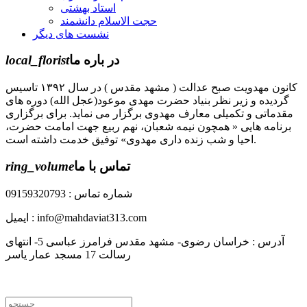
استاد بهشتی
حجت الاسلام دانشمند
نشست های دیگر
در باره ما
local_florist
کانون مهدویت صبح عدالت ( مشهد مقدس ) در سال ۱۳۹۲ تاسیس
گردیده و زیر نظر بنیاد حضرت مهدی موعود(عجل الله) دوره های
مقدماتی و تکمیلی معارف مهدوی برگزار می نماید. برای برگزاری
برنامه هایی « همچون نیمه شعبان، نهم ربیع جهت امامت حضرت،
احیا و شب زنده داری مهدوی» توفیق خدمت داشته است.
تماس با ما
ring_volume
شماره تماس : 09159320793
ایمیل : info@mahdaviat313.com
آدرس : خراسان رضوی- مشهد مقدس فرامرز عباسی 5- انتهای
رسالت 17 مسجد عمار یاسر