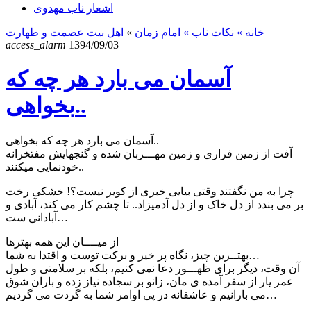
اشعار ناب مهدوی
خانه
» نکات ناب »
امام زمان
»
اهل بیت عصمت و طهارت
access_alarm
1394/09/03
آسمان می بارد هر چه که
بخواهی..
آسمان می بارد هر چه که بخواهی..
آفت از زمین فراری و زمین مهـــربان شده و گنجهایش مفتخرانه
خودنمایی میکنند..
چرا به من نگفتند وقتی بیایی خبری از کویر نیست؟! خشکی رخت
بر می بندد از دل خاک و از دل آدمیزاد.. تا چشم کار می کند، آبادی و
آبادانی ست…
از میــــان این همه بهترها
بهتــرین چیز، نگاه پر خیر و برکت توست و اقتدا به شما…
آن وقت، دیگر برای ظهـــور دعا نمی کنیم، بلکه بر سلامتی و طول
عمر یار از سفر آمده ی مان، زانو بر سجاده نیاز زده و باران شوق
می بارانیم و عاشقانه در پی اوامر شما به گردت می گردیم…