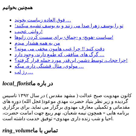
همچنین بخوانیم
ﻓﻮﻕ ﺍﻟﻌﺎﺩﻩ ﺯﯾﺒﺎﺳﺖ ﺑﺨﻮﻧﯿد …
تو را یوسف زهرا صدا می زنند و به یوسف تشبیه میکنند؛
روايتی عجیب!
سیاست ‹هویچ› و ‹چماق› برای سست کردن زانوها!
من به همه هشدار میدم
دقت کنید !! چرا عیب هامون مخفی می مونه؟
گرگ های منافقی که طمع دارند، وجود دارد …
چرا حجاب، توسط دشمن این‌قدر مورد حمله قرار گرفته؟!
مولوی، مثال قشنگی داره، میگه …
رژ لب …
در باره ما
local_florist
کانون مهدویت صبح عدالت ( مشهد مقدس ) در سال ۱۳۹۲ تاسیس
گردیده و زیر نظر بنیاد حضرت مهدی موعود(عجل الله) دوره های
مقدماتی و تکمیلی معارف مهدوی برگزار می نماید. برای برگزاری
برنامه هایی « همچون نیمه شعبان، نهم ربیع جهت امامت حضرت،
احیا و شب زنده داری مهدوی» توفیق خدمت داشته است.
تماس با ما
ring_volume