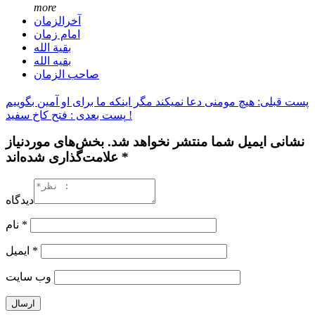
more
آخرالزمان
امام زمان
بقیة الله
بقیه الله
صاحب الزمان
پست قبلی: هیچ مومنی دعا نمیکند مگر اینکه ما برای او آمین بگوییم
پست بعدی : فتح کاخ سفید !
نشانی ایمیل شما منتشر نخواهد شد. بخش‌های موردنیاز
علامت‌گذاری شده‌اند *
دیدگاه
*
نام
*
ایمیل
وب‌ سایت