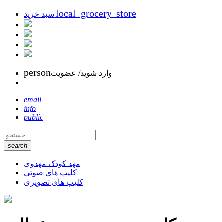
local_grocery_store
سبد خرید
person
وارد شوید/ عضویت
email
info
public
search
مهد کودک مهدوی
کلیپ های صوتی
کلیپ های تصویری