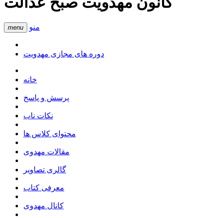
کانون مهدویت صبح عدالت
منو
menu
دوره های مجازی مهدویت
خانه
پرسش و پاسخ
نکات ناب
محتوای کلاس ها
مقالات مهدوی
گالری تصاویر
معرفی کتاب
کانال مهدوی