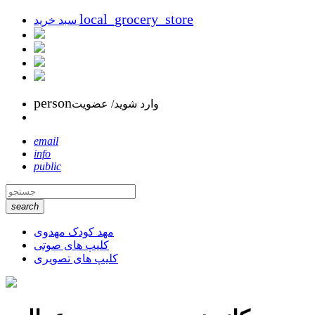
local_grocery_store
سبد خرید
person
وارد شوید/ عضویت
email
info
public
search
مهد کودک مهدوی
کلیپ های صوتی
کلیپ های تصویری