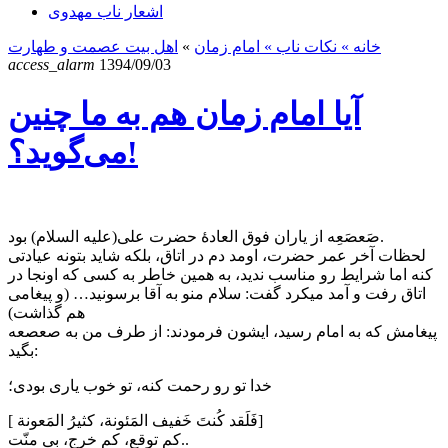
اشعار ناب مهدوی
خانه
» نکات ناب »
امام زمان
»
اهل بیت عصمت و طهارت
access_alarm
1394/09/03
آیا امام زمان هم به ما چنین
می‌گوید؟!
صَعصَعِه از ياران فوق العادهٔ حضرت علی(علیه السلام) بود.
لحظات آخر عمر حضرت، اومد دم در اتاق، بلكه شاید بتونه عيادتی
کنه اما شرایط رو مناسب ندید، به همین خاطر به کسی که اونجا در
اتاق رفت و آمد میکرد گفت: سلام منو به آقا برسونید… (و پیغامی
هم گذاشت)
پيغامش که به امام رسيد، ایشون فرمودند: از طرف من به صعصعه
بگيد:
خدا تو رو رحمت كنه، تو خوب یاری بودی؛
[ فَلَقد كُنتَ خَفيف المَئونة، كثیرُ المَعونة]
كم توقع، كم خرج، بی منّت..