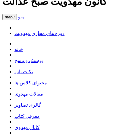
کانون مهدویت صبح عدالت
منو
menu
دوره های مجازی مهدویت
خانه
پرسش و پاسخ
نکات ناب
محتوای کلاس ها
مقالات مهدوی
گالری تصاویر
معرفی کتاب
کانال مهدوی