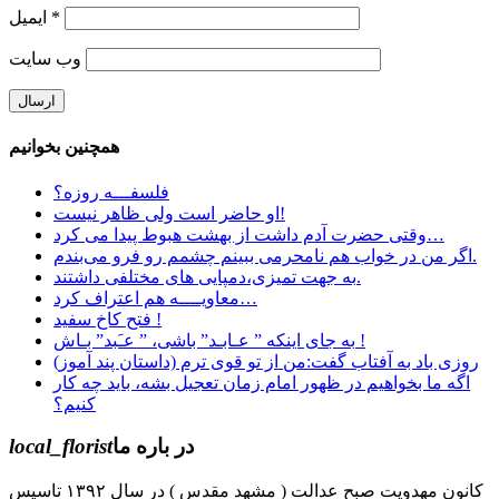
*
ایمیل
وب‌ سایت
همچنین بخوانیم
فلسفـــه روزه؟
او حاضر است ولی ظاهر نیست!
وقتی ﺣﻀﺮﺕ آﺩﻡ داشت از بهشت هبوط پیدا می کرد…
اگر من در خواب هم نامحرمی ببينم چشمم رو فرو می‌بندم.
به جهت تمیزی،دمپایی های مختلفی داشتند.
معاویــــه هم اعتراف کرد…
فتح کاخ سفید !
ﺑﻪ ﺟﺎﯼ ﺍﯾﻨﮑﻪ ” ﻋـﺎﺑـﺪ” ﺑﺎﺷﯽ، ” ﻋـَﺒﺪ” ﺑـﺎﺵ !
روزی باد به آفتاب گفت:من از تو قوی ترم (داستان پند آموز)
اگه ما بخواهیم در ظهور امام زمان تعجیل بشه، باید چه کار
کنیم؟
در باره ما
local_florist
کانون مهدویت صبح عدالت ( مشهد مقدس ) در سال ۱۳۹۲ تاسیس