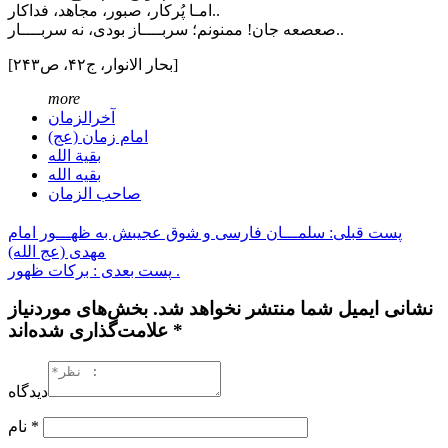
امـا پُركار، صبور، مجاهد، فداكار..
صعصعه جان! ممنونم؛ سربــــاز بودی، نه سربــــار..
[بحار الانوار، ج۴۲، ص۲۴۳]
more
آخرالزمان
امام زمان (عج)
بقیة الله
بقیه الله
صاحب الزمان
پست قبلی: سلمـــان فارسی و شوق عجیبش به ظهـــور امام
مهدی (عج الله)
پست بعدی : برکات ظهور .
نشانی ایمیل شما منتشر نخواهد شد. بخش‌های موردنیاز
علامت‌گذاری شده‌اند *
دیدگاه
*
نام