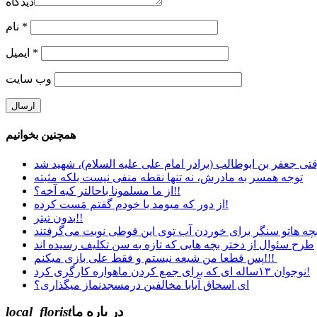
دیدگاه
*
نام
*
ایمیل
وب‌ سایت
همچنین بخوانیم
تی جعفر بن ابوطالب (برادر امام علی علیه السلام)، شهید شد
توجه همسر به مادرش، نه تنها نقطه منفی نیست بلکه مثبته
از ما مسلمونا باحالتر کیه آخه؟!!
از دور که میومد با خودم گفتم مَست کرده!
بدون تیتر!!
طرح سئوال از دختر بچه هایی که تازه به سن تکلیف رسیده اند
پس قطعا من شیعه نیستم و فقط علی بازی میکنم!!!
نوجوان ۱۳ساله ای که برای جمع کردن ماهواره کارگری کرد!
ای اسحاق آیابا مخالفین درمسجدنماز میگذاری؟
در باره ما
local_florist