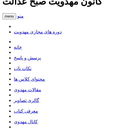
کانون مهدویت صبح عدالت
منو
menu
دوره های مجازی مهدویت
خانه
پرسش و پاسخ
نکات ناب
محتوای کلاس ها
مقالات مهدوی
گالری تصاویر
معرفی کتاب
کانال مهدوی