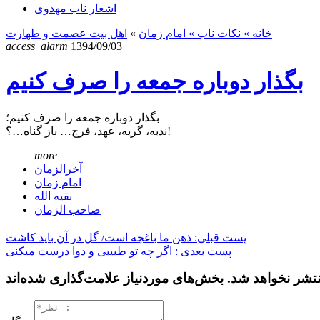
اشعار ناب مهدوی
خانه
» نکات ناب »
امام زمان
»
اهل بیت عصمت و طهارت
access_alarm
1394/09/03
بگذار دوباره جمعه را صرف کنیم
بگذار دوباره جمعه را صرف کنیم؛
ندبه، گریه، عهد، فرج… باز گناه…؟!
more
آخرالزمان
امام زمان
بقیه الله
صاحب الزمان
پست قبلی: ﺫﻫﻦ ﻣﺎ ﺑﺎﻏﭽﻪ ﺍﺳﺖ/ ﮔﻞ ﺩﺭ ﺁﻥ ﺑﺎﯾﺪ ﮐﺎﺷﺖ
پست بعدی : اگر چه تو طبیبی و دوا درست میکنی