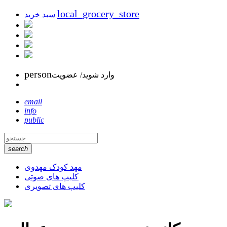
local_grocery_store
سبد خرید
person
وارد شوید/ عضویت
email
info
public
search
مهد کودک مهدوی
کلیپ های صوتی
کلیپ های تصویری