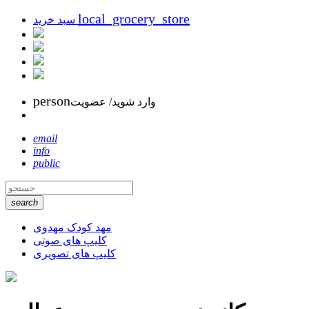
local_grocery_store
سبد خرید
person
وارد شوید/ عضویت
email
info
public
search
مهد کودک مهدوی
کلیپ های صوتی
کلیپ های تصویری