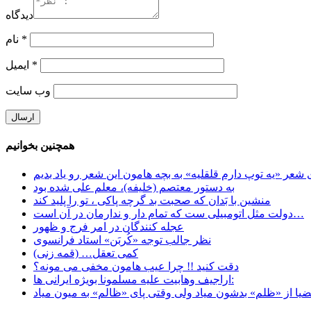
دیدگاه
*
نام
*
ایمیل
وب‌ سایت
همچنین بخوانیم
 شعر «یه توپ دارم قلقلیه» به بچه هامون این شعر رو یاد بدیم
به دستور معتصم (خلیفه)، معلم علی شده بود
منشین با بَدان که صحبت بد گرچه پاکی ، تو را پلید کند
دولت مثل اتومبیلی ست که تمام دار و ندارمان در آن است…
عجله کنندگان در امر فرج و ظهور
نظر جالب توجه «کُربَن» استاد فرانسوی
کمی تعقل… (قمه زنی)
دقت کنید !! چرا عیب هامون مخفی می مونه؟
اراجیف وهابیت علیه مسلمونا بویژه ایرانی ها: