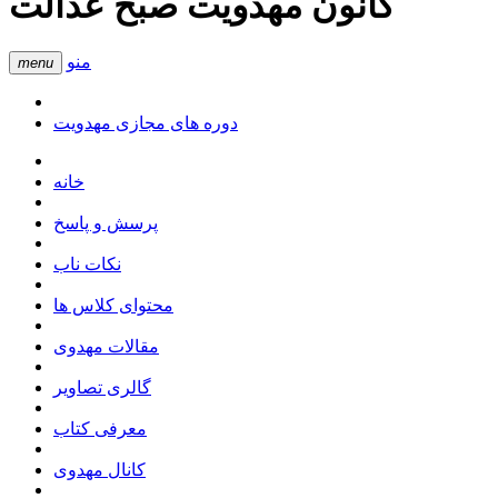
کانون مهدویت صبح عدالت
منو
menu
دوره های مجازی مهدویت
خانه
پرسش و پاسخ
نکات ناب
محتوای کلاس ها
مقالات مهدوی
گالری تصاویر
معرفی کتاب
کانال مهدوی