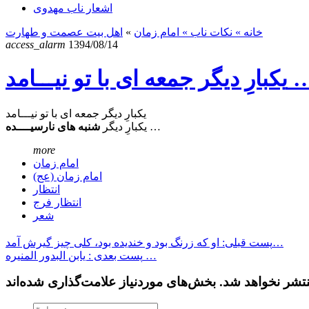
اشعار ناب مهدوی
خانه
» نکات ناب »
امام زمان
»
اهل بیت عصمت و طهارت
access_alarm
1394/08/14
گر جمعه ای با تو نیـــامد …
یکبارِ دیگر جمعه ای با تو نیـــامد
…
یکبارِ دیگر
شنبه های نارسیــــده
more
امام زمان
امام زمان (عج)
انتظار
انتظار فرج
شعر
پست قبلی: او که زرنگ بود و خندیده بود، کلی چیز گیرش آمد…
پست بعدی : یابن البدور المنیره …