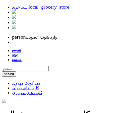
local_grocery_store
سبد خرید
person
وارد شوید/ عضویت
email
info
public
search
مهد کودک مهدوی
کلیپ های صوتی
کلیپ های تصویری