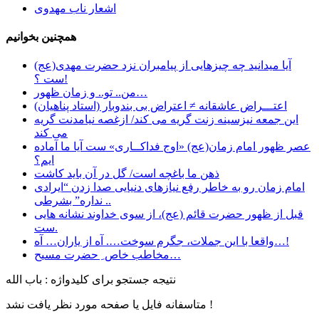
اشعار ناب مهدوی
همچنین بخوانیم
آیا میدانید چه چیزهایی از پیامبران نزد حضرت مهدی(عج)
ست ؟!
من.. تو.. و زمان ظهور…
اعتـــراض عاشقانه ≠ اعتراض بی بندوبار (استاد پناهیان)
این جمعه نیزسینه زنت گریه می کند/ ازغصه نیامدنت گریه
می کند
عصر ظهور امام زمان(عج) «اوج فداکــاری» ست آيا ما آماده
ايم؟
ﺫﻫﻦ ﻣﺎ ﺑﺎﻏﭽﻪ ﺍﺳﺖ/ ﮔﻞ ﺩﺭ ﺁﻥ ﺑﺎﯾﺪ ﮐﺎﺷﺖ
امام زمان رو به خاطر رفع نیازهای دنیایی صدا زدن “ایرادی
نداره” بشرطی ..
قبل از ظهور حضرت قائم (عج)، از سوی خداوند نشانه هایی
ست.
واقعا با این جملات، جگرم سوخت…. آه از یاران… آه…!
مخاطب خاص ِ حضرت مسیح…
نتیجه جستجو برای کلیدواژه : باب الله
متاسفانه فایل یا صفحه مورد نظر یافت نشد !