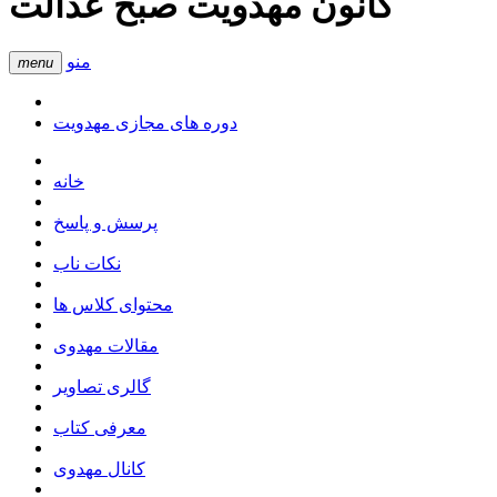
کانون مهدویت صبح عدالت
منو
menu
دوره های مجازی مهدویت
خانه
پرسش و پاسخ
نکات ناب
محتوای کلاس ها
مقالات مهدوی
گالری تصاویر
معرفی کتاب
کانال مهدوی