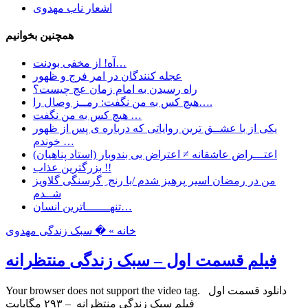
اشعار ناب مهدوی
همچنین بخوانیم
آه! از مخفی بودنت…
عجله کنندگان در امر فرج و ظهور
راه رسیدن به امام زمان عج چیست؟
هیچ کس به من نگفت: رمــز وصال را….
هیچ کس به من نگفت …
یکی از با عشــق ترین روایاتی که درباره ی پس از ظهور
خوندم …
اعتـــراض عاشقانه ≠ اعتراض بی بندوبار (استاد پناهیان)
بزرگترین عذاب !!
من در رمضان اسیر پرهیز شدم /با رنج ِ گرسنگی گلاویز
شــدم
تنهـــــــاترین انسان…
خانه »
� سبک زندگی مهدوی
فیلم قسمت اول – سبک زندگی منتظرانه
Your browser does not support the video tag. دانلود قسمت اول
فیلم سبک زندگی منتظرانه – ۲۹۳ مگابایت