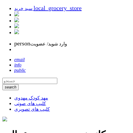
local_grocery_store
سبد خرید
person
وارد شوید/ عضویت
email
info
public
search
مهد کودک مهدوی
کلیپ های صوتی
کلیپ های تصویری