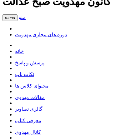
کانون مهدویت صبح عدالت
منو
menu
دوره های مجازی مهدویت
خانه
پرسش و پاسخ
نکات ناب
محتوای کلاس ها
مقالات مهدوی
گالری تصاویر
معرفی کتاب
کانال مهدوی