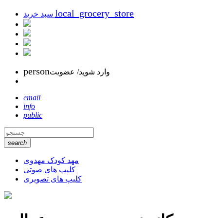
local_grocery_store
سبد خرید
person
وارد شوید/ عضویت
email
info
public
search
مهد کودک مهدوی
کلیپ های صوتی
کلیپ های تصویری