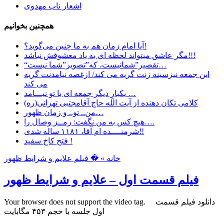
اشعار ناب مهدوی
همچنین بخوانیم
آیا امام زمان هم به ما چنین می‌گوید؟!
مگر عاشق میتواند لحظه ای به یاد معشوقش نباشد!!!
“تقصیر”شمانیست، که”تصویر”شما نیست…
این جمعه نیزسینه زنت گریه می کند/ ازغصه نیامدنت گریه
می کند
یکبارِ دیگر جمعه ای با تو نیـــامد …
کلامی تکان دهنده از آیت الله حاج آقامجتبی تهرانی(ره)
من.. تو.. و زمان ظهور…
هیچ کس به من نگفت: رمــز وصال را….
شرمنــــده ام آقا، ۱۱۸۱ ساله شدی!!
فتح کاخ سفید !
خانه »
� فیلم علایم و شرایط ظهور
فیلم قسمت اول – علایم و شرایط ظهور
Your browser does not support the video tag. دانلود فیلم قسمت
اول جلسه با حجم ۴۵۳ مگابایت