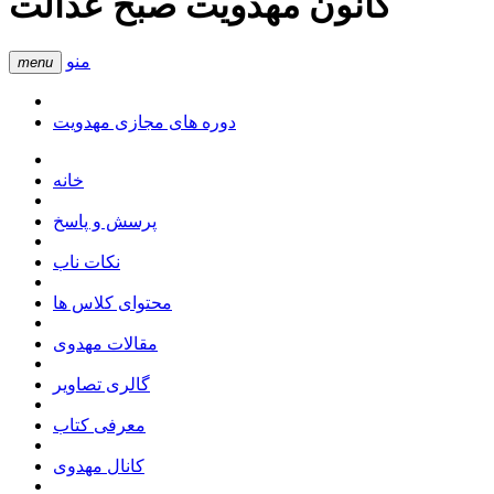
کانون مهدویت صبح عدالت
منو
menu
دوره های مجازی مهدویت
خانه
پرسش و پاسخ
نکات ناب
محتوای کلاس ها
مقالات مهدوی
گالری تصاویر
معرفی کتاب
کانال مهدوی