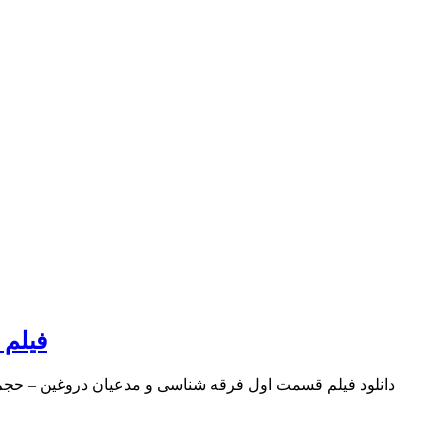
فیلم 
Your browser does not support the video tag. دانلود فیلم قسمت اول فرقه شناسی و مدعیان دروغین – حجم دانلود : ۲۹۶ مگابایت