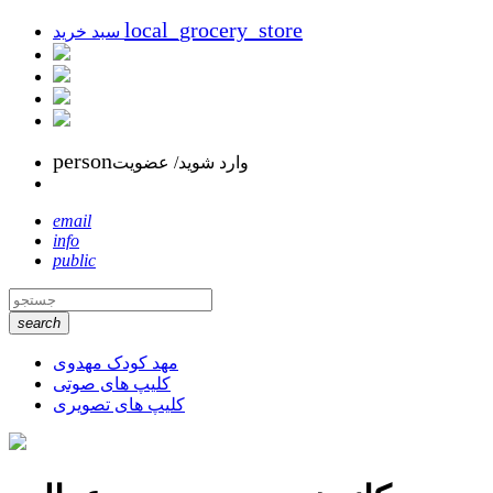
local_grocery_store
سبد خرید
person
وارد شوید/ عضویت
email
info
public
search
مهد کودک مهدوی
کلیپ های صوتی
کلیپ های تصویری