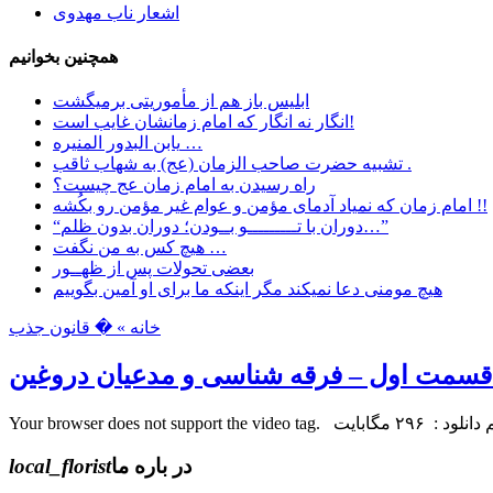
اشعار ناب مهدوی
همچنین بخوانیم
ابليس باز هم از مأموريتی برمیگشت
انگار نه انگار که امام زمانشان غایب است!
یابن البدور المنیره …
تشبیه حضرت صاحب الزمان (عج) به شهاب ثاقب .
راه رسیدن به امام زمان عج چیست؟
امام زمان که نمیاد آدمای مؤمن و عوام غیر مؤمن رو بکُشه !!
“دوران با تـــــــــو بــودن؛ دوران بدون ظلم…”
هیچ کس به من نگفت …
بعضی تحولات پس از ظهــور
هیچ مومنی دعا نمیکند مگر اینکه ما برای او آمین بگوییم
خانه »
� قانون جذب
قسمت اول – فرقه شناسی و مدعیان دروغین
در باره ما
local_florist