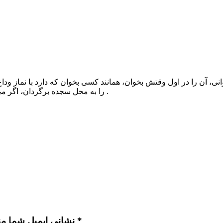
ی، آن را در اول وقتش بخوان، همانند کسی بخوان که دارد با نماز ودا
را به محل سجده برگردان، اگر می دانستی در طرفِ راست و چپِ تو کیست نمازت را بهتر می خواندی .
نشانی ایمیل شما منتشر نخواهد شد. بخش‌های موردنیاز علامت‌گذاری شده‌اند *