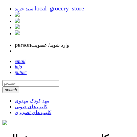
local_grocery_store
سبد خرید
person
وارد شوید/ عضویت
email
info
public
search
مهد کودک مهدوی
کلیپ های صوتی
کلیپ های تصویری