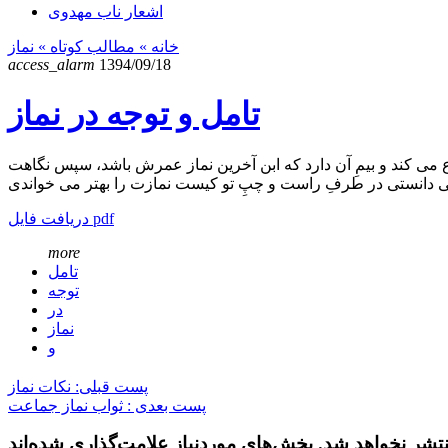
اشعار ناب مهدوی
خانه
» مطالب کوتاه »
نماز
access_alarm
1394/09/18
تامل و توجه در نماز
ع می کند و بیمِ آن دارد که ابن آخرین نماز عمرش باشد، سپس نگاهت
دریافت فایل pdf
more
تامل
توجه
در
نماز
و
پست قبلی: نکات نماز
پست بعدی : ثواب نماز جماعت