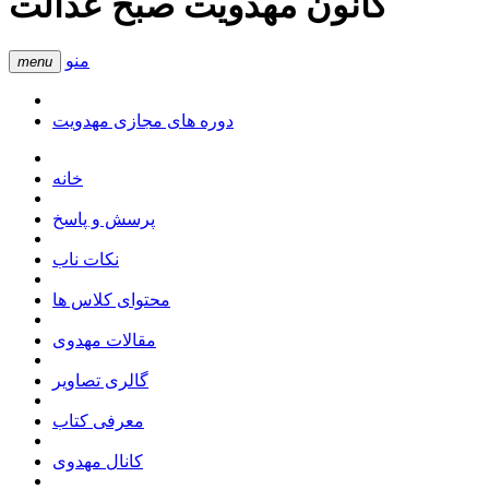
کانون مهدویت صبح عدالت
منو
menu
دوره های مجازی مهدویت
خانه
پرسش و پاسخ
نکات ناب
محتوای کلاس ها
مقالات مهدوی
گالری تصاویر
معرفی کتاب
کانال مهدوی